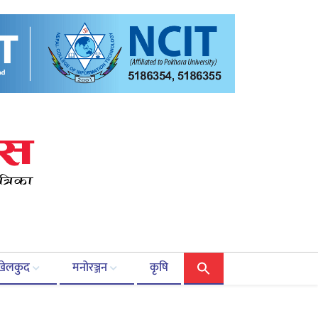
खेलकुद
मनोरञ्जन
कृषि