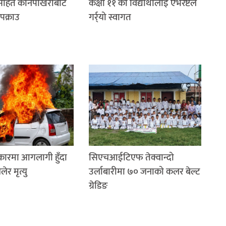
रसहित कानेपोखरीबाट
कक्षा ११ का विद्यार्थीलाई एभरेष्टले
पक्राउ
गर्र्यो स्वागत
 कारमा आगलागी हुँदा
सिएचआईटिएफ तेक्वान्दो
र मृत्यु
उर्लाबारीमा ७० जनाको कलर बेल्ट
ग्रेडिङ