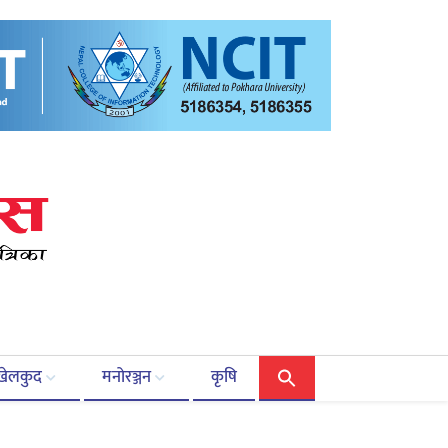
खेलकुद
मनोरञ्जन
कृषि