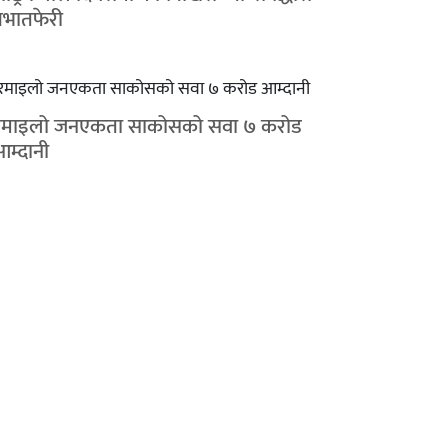
्रभातफेरी
रमाइलो जनएकता साकोसको सवा ७ करोड
आम्दानी