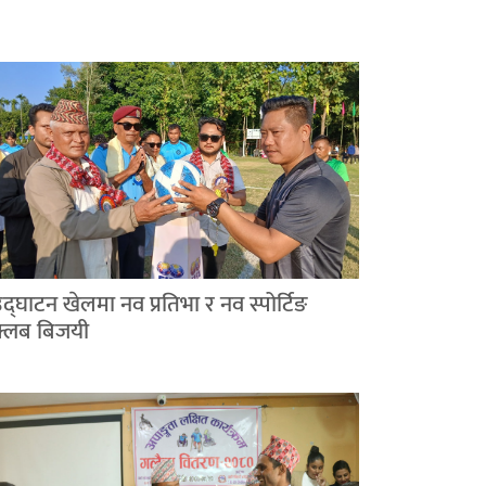
द्घाटन खेलमा नव प्रतिभा र नव स्पोर्टिङ
क्लब बिजयी