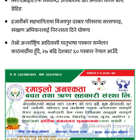
सिएचआईटिएफ तेक्वान्दो उर्लाबारीमा ७० जनाको कलर बेल्ट
ग्रेडिङ
हजारौंको सहभागितामा विजयपुर दरबार परिसरमा सरसफाइ,
संरक्षण अभियानलाई निरन्तरता दिने घोषणा
तेस्रो अन्तर्राष्ट्रिय आदिवासी मातृभाषा पत्रकार सम्मेलन
काठमाडौंमा हुँदै, २७ बढि देशबाट ६० पत्रकार नेपाल आउँदै