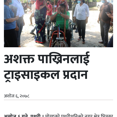
अशक्त पाख्रिनलाई
ट्राइसाइकल प्रदान
अशोज ६, २०७८
असोज ६ गते, पथरी ।
मोरङको पथरीशनिश्चरे नगर क्षेत्र भित्रका