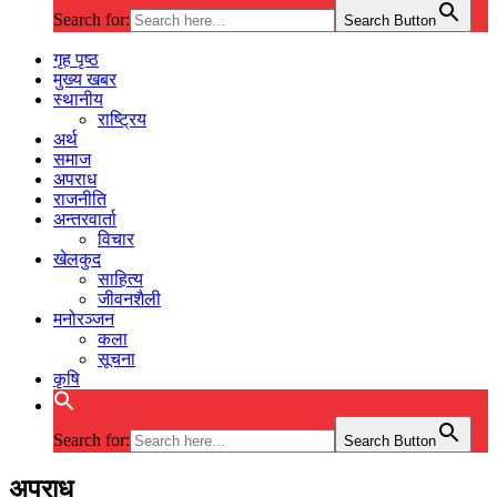
Search for:
Search Button
गृह पृष्ठ
मुख्य खबर
स्थानीय
राष्ट्रिय
अर्थ
समाज
अपराध
राजनीति
अन्तरवार्ता
विचार
खेलकुद
साहित्य
जीवनशैली
मनोरञ्जन
कला
सूचना
कृषि
Search for:
Search Button
अपराध