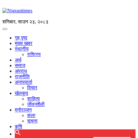
शनिबार, साउन २३, २०८३
गृह पृष्ठ
मुख्य खबर
स्थानीय
राष्ट्रिय
अर्थ
समाज
अपराध
राजनीति
अन्तरवार्ता
विचार
खेलकुद
साहित्य
जीवनशैली
मनोरञ्जन
कला
सूचना
कृषि