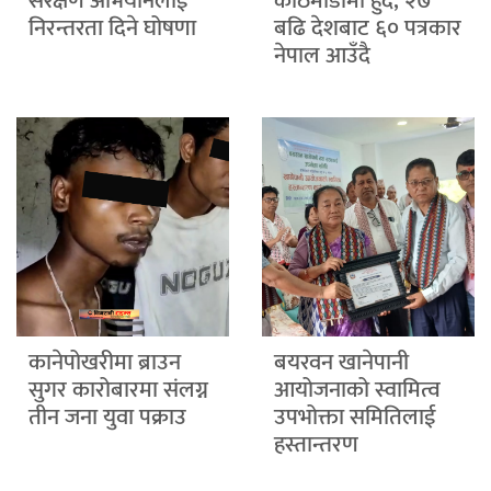
संरक्षण अभियानलाई
काठमाडौंमा हुँदै, २७
निरन्तरता दिने घोषणा
बढि देशबाट ६० पत्रकार
नेपाल आउँदै
कानेपोखरीमा ब्राउन
बयरवन खानेपानी
सुगर कारोबारमा संलग्न
आयोजनाको स्वामित्व
तीन जना युवा पक्राउ
उपभोक्ता समितिलाई
हस्तान्तरण