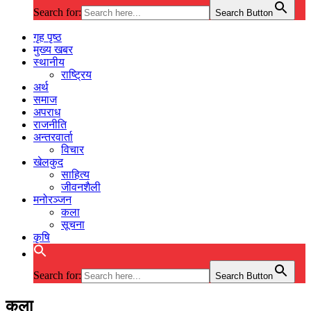
Search for:
Search Button
गृह पृष्ठ
मुख्य खबर
स्थानीय
राष्ट्रिय
अर्थ
समाज
अपराध
राजनीति
अन्तरवार्ता
विचार
खेलकुद
साहित्य
जीवनशैली
मनोरञ्जन
कला
सूचना
कृषि
Search for:
Search Button
कला