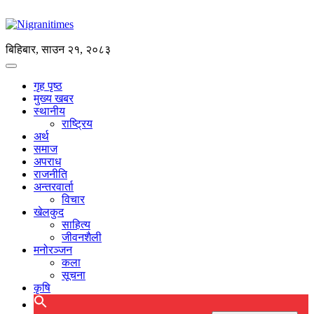
बिहिबार, साउन २१, २०८३
गृह पृष्ठ
मुख्य खबर
स्थानीय
राष्ट्रिय
अर्थ
समाज
अपराध
राजनीति
अन्तरवार्ता
विचार
खेलकुद
साहित्य
जीवनशैली
मनोरञ्जन
कला
सूचना
कृषि