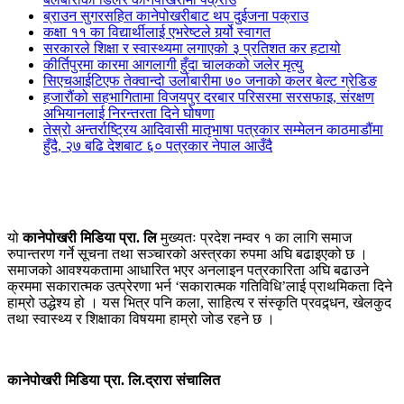
ब्राउन सुगरसहित कानेपोखरीबाट थप दुईजना पक्राउ
कक्षा ११ का विद्यार्थीलाई एभरेष्टले गर्र्यो स्वागत
सरकारले शिक्षा र स्वास्थ्यमा लगाएको ३ प्रतिशत कर हटायो
कीर्तिपुरमा कारमा आगलागी हुँदा चालकको जलेर मृत्यु
सिएचआईटिएफ तेक्वान्दो उर्लाबारीमा ७० जनाको कलर बेल्ट ग्रेडिङ
हजारौंको सहभागितामा विजयपुर दरबार परिसरमा सरसफाइ, संरक्षण
अभियानलाई निरन्तरता दिने घोषणा
तेस्रो अन्तर्राष्ट्रिय आदिवासी मातृभाषा पत्रकार सम्मेलन काठमाडौंमा
हुँदै, २७ बढि देशबाट ६० पत्रकार नेपाल आउँदै
यो
कानेपोखरी मिडिया प्रा. लि
मुख्यतः प्रदेश नम्वर १ का लागि समाज
रुपान्तरण गर्ने सूचना तथा सञ्चारको अस्त्रका रुपमा अघि बढाइएको छ ।
समाजको आवश्यकतामा आधारित भएर अनलाइन पत्रकारिता अघि बढाउने
क्रममा सकारात्मक उत्प्रेरणा भर्न ‘सकारात्मक गतिविधि’लाई प्राथमिकता दिने
हाम्रो उद्धेश्य हो । यस भित्र पनि कला, साहित्य र संस्कृति प्रवद्र्धन, खेलकुद
तथा स्वास्थ्य र शिक्षाका विषयमा हाम्रो जोड रहने छ ।
कानेपोखरी मिडिया प्रा. लि.द्रारा संचालित