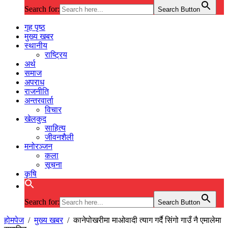
Search for:
Search Button
गृह पृष्ठ
मुख्य खबर
स्थानीय
राष्ट्रिय
अर्थ
समाज
अपराध
राजनीति
अन्तरवार्ता
विचार
खेलकुद
साहित्य
जीवनशैली
मनोरञ्जन
कला
सूचना
कृषि
Search for:
Search Button
होमपेज
/
मुख्य खबर
/
कानेपोखरीमा माओवादी त्याग गर्दै सिंगो गाउँ नै एमालेमा