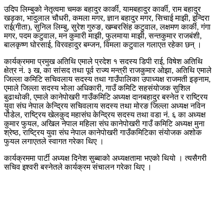
उदिप लिम्बुको नेतृत्वमा चमक बहादुर कार्की, यामबहादुर कार्की, राम बहादुर
खड्का, भादुलाल चौधरी, कमला मगर, ज्ञान बहादुर मगर, सिचाई माझी, इन्दिरा
राई(गीता), सुनिल लिम्बु, सुरेश गुरुङ, खम्बरसिंह कटुवाल, लक्षमण कार्की, गंगा
मगर, पदम कटुवाल, मन कुमारी माझी, फुलमाया माझी, सन्तकुमार राजबंशी,
बालकृष्ण घोरसाई, विरवहादुर बम्जन, विमला कटुवाल गलाएत रहेका छन् ।
कार्यक्रममा प्रमुख अतिथि एमाले प्रदेश १ सदस्य डिपी राई, विषेश अतिथि
क्षेत्र नं. ३ ख, का सांसद तथा पूर्व राज्य मन्त्री राजकुमार ओझा, अतिथि एमाले
जिल्ला कमिटि सचिवलाय सदस्य तथा गाउँपालिका उपाध्यक्ष राजमती इङ्नाम,
एमाले जिल्ला सदस्य भोला अधिकारी, गाउँ कमिटि सहसंयोजक सुशिल
बुढाथोकी, एमाले कानेपोखरी गाउँकमिटि अध्यक्ष दानबहादुर बस्नेत र राष्ट्रिय
युवा संघ नेपाल केन्द्रिय सचिवलाय सदस्य तथा मोरङ जिल्ला अध्यक्ष नविन
पौडेल, राष्ट्रिय खेलकुद महासंघ केन्द्रिय सदस्य तथा वडा नं. ६ का अध्यक्ष
कुमार फुयल, अखिल नेपाल महिला संघ कानेपोखरी गाउँ कमिटि अध्यक्ष मुना
श्रेष्ठ, राष्ट्रिय युवा संघ नेपाल कानेपोखरी गाउँकमिटिका संयोजक अशोक
फुयल लगाएतले स्वागत गरेका थिए ।
कार्यक्रममा पार्टी अध्यक्ष दिनेश सुब्बाको अध्यक्षतामा भएको थियो । त्यसैगरी
सचिव इश्वरी बस्नेतले कार्यक्रम संचालन गरेका थिए ।