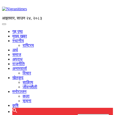
आइतवार, साउन २४, २०८३
गृह पृष्ठ
मुख्य खबर
स्थानीय
राष्ट्रिय
अर्थ
समाज
अपराध
राजनीति
अन्तरवार्ता
विचार
खेलकुद
साहित्य
जीवनशैली
मनोरञ्जन
कला
सूचना
कृषि