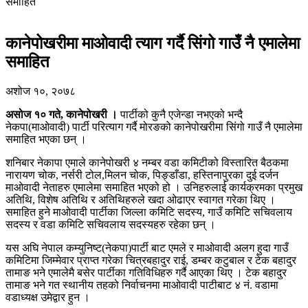
समाहित
कानेपोखरीमा माओवादी त्याग गर्दै सिंगो गाउँ नै एमालेमा
समाहित
अशोज १०, २०७८
असोज १० गते, कानेपोखरी ।
पार्टीको कुनै एजेन्डा नभएको भन्दै
नेकपा(माओवादी) पार्टी परित्याग गर्दै मोरङको कानेपोखरीमा सिंगो गाउँ नै एमालेमा
समाहित भएका छन् ।
शनिबार नेकापा एमाले कानेपोखरी ४ नम्बर वडा कमिटीको विस्तारित बैठकमा
नारायण चोक, नर्सरी टोल,मिलन चोक, पिङ्डाँडा, हस्तिनापुरका दुई दर्जन
माओवादी नेताहरु एमालेमा समाहित भएको हो । उनिहरुलाई कार्यक्रमका प्रमुख
अतिथि, विशेष अतिथि र अतिथिहरुले खदा ओढाएर स्वागत गरेका थिए ।
समाहित हुने माओवादी पार्टीका जिल्ला कमिटि सदस्य, गाउँ कमिटि सचिवलाय
सदस्य र वडा कमिटि सचिवलाय सदस्यहरु रहेका छन् ।
यस अघि नेपाल कम्युनिष्ट(नेकपा)पार्टी बाट एमले र माओवादी अलग हुदा गाउँ
कमिटिमा जिम्मेवार प्राप्त गरेका चित्रबहादुर राई, डम्बर कटुबाल र टेक बहादुर
तामाङ भने एमालेमै बसेर पार्टीका गतिविधिहरु गर्दै आएका थिए । टेक बहादुर
तामाङ भने गत स्थानीय तहको निर्वाचनमा माओवादी पाटीबाट ४ नं. वडामा
वडाध्यक्ष उमेद्वार हुन ।