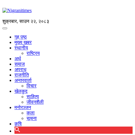
शुक्रबार, साउन २२, २०८३
गृह पृष्ठ
मुख्य खबर
स्थानीय
राष्ट्रिय
अर्थ
समाज
अपराध
राजनीति
अन्तरवार्ता
विचार
खेलकुद
साहित्य
जीवनशैली
मनोरञ्जन
कला
सूचना
कृषि