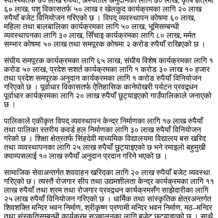
स्वास्थ्यतर्फ ७० लाख रुपैयाँ, अस्पताल अनुदानका लागि ७० लाख, कृषि क्षेत्रमा
६० लाख, पशु विकासतर्फ ५० लाख र खेलकुद कार्यक्रमका लागि २० लाख
रुपैयाँ बजेट विनियोजन गरिएको छ । विपद् व्यवस्थापन कोषमा ६० लाख,
महिला तथा बालबालिका कार्यक्रमका लागि ५० लाख, भूमिसम्बन्धी
व्यवस्थापनका लागि ३० लाख, सिँचाइ कार्यक्रमका लागि ८० लाख, मर्मत
सम्भार कोषमा ५० लाख तथा समपूरक कोषमा २ करोड रुपैयाँ राखिएको छ ।
संघीय समपूरक कार्यक्रमका लागि ६५ लाख, संघीय विशेष कार्यक्रमका लागि १
करोड ५० लाख, प्रदेश सशर्त कार्यक्रमका लागि १ करोड ३० लाख १० हजार
तथा प्रदेश समपूरक अनुदान कार्यक्रमका लागि १ करोड रुपैयाँ विनियोजन
गरिएको छ । पूर्वाधार विकासतर्फ ऐतिहासिक कानेपोखरी पर्यटन प्रवद्र्धन
पूर्वाधार कार्यक्रमका लागि २० लाख रुपैयाँ छुट्याइएको गाउँपालिकाले जनाएको
छ ।
पालिकाले एकीकृत विपद् व्यवस्थापन केन्द्र निर्माणका लागि १७ लाख रुपैयाँ
तथा पालिका स्तरीय कवर्ड हल निर्माणका लागि ३० लाख रुपैयाँ विनियोजन
गरेको छ । शिक्षा क्षेत्रतर्फ सिंहदेवी माध्यमिक विद्यालयमा विद्यालय बस खरिद
तथा व्यवस्थापनका लागि २५ लाख रुपैयाँ छुट्याइएको छ भने रमाइलो बहुमुखी
क्याम्पसलाई १० लाख रुपैयाँ अनुदान प्रदान गरिने भएको छ ।
सामाजिक सेवाअन्तर्गत शववाहन खरिदका लागि २० लाख रुपैयाँ बजेट व्यवस्था
गरिएको छ। त्यस्तै रोजगार सीप तथा उद्यमशीलता केन्द्र कार्यक्रमका लागि ११
लाख रुपैयाँ तथा श्रम तथा रोजगार प्रवद्र्धन कार्यक्रमसँग साझेदारीका लागि
२५ लाख रुपैयाँ विनियोजन गरिएको छ । धार्मिक तथा सांस्कृतिक क्षेत्रअन्तर्गत
शिवशक्ति मन्दिर भवन निर्माण, श्रीकृष्ण प्रणामी मन्दिर भवन निर्माण, मठ–मन्दिर
तथा संस्कृतिसम्बन्धी कार्यक्रम सञ्चालनका लागि बजेट छुट्याइएको छ । साथै