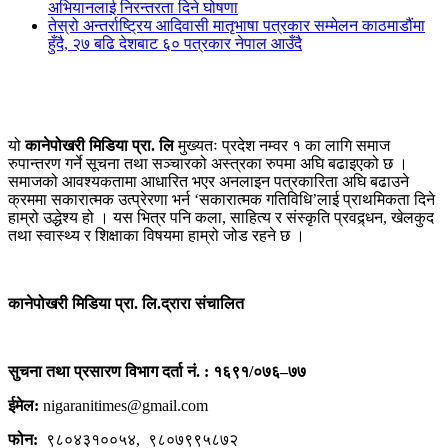
अभियानलाई निरन्तरता दिने घोषणा
तेस्रो अन्तर्राष्ट्रिय आदिवासी मातृभाषा पत्रकार सम्मेलन काठमाडौंमा
हुँदै, २७ बढि देशबाट ६० पत्रकार नेपाल आउँदै
यो
कानेपोखरी मिडिया प्रा. लि
मुख्यतः प्रदेश नम्वर १ का लागि समाज
रुपान्तरण गर्ने सूचना तथा सञ्चारको अस्त्रका रुपमा अघि बढाइएको छ ।
समाजको आवश्यकतामा आधारित भएर अनलाइन पत्रकारिता अघि बढाउने
क्रममा सकारात्मक उत्प्रेरणा भर्न ‘सकारात्मक गतिविधि’लाई प्राथमिकता दिने
हाम्रो उद्धेश्य हो । यस भित्र पनि कला, साहित्य र संस्कृति प्रवद्र्धन, खेलकुद
तथा स्वास्थ्य र शिक्षाका विषयमा हाम्रो जोड रहने छ ।
कानेपोखरी मिडिया प्रा. लि.द्रारा संचालित
सुचना तथा प्रसारण विभाग दर्ता नं. : १६९१/०७६–७७
ईमेल:
nigaranitimes@gmail.com
फोन:
९८०४३१००५४, ९८०७९९५८७२