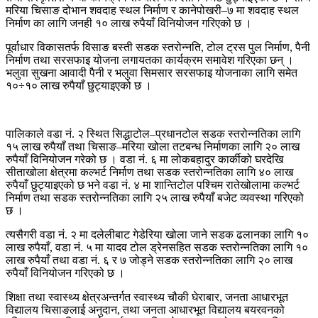
मरिया चिसाङ दोभान शवदाह स्थल निर्माण र कानेपोखरी–७ मा शवदाह स्थल
निर्माण का लागि जनही १० लाख रुपैयाँ विनियोजन गरिएको छ ।
पूर्वाधार विकासतर्फ विसाङ बस्ती सडक स्तरोन्नति, टोल ट्रस पुल निर्माण, पैनी
निर्माण तथा सरसफाइ योजना लगायतका कार्यक्रम समावेश गरिएका छन् ।
भलुवा सुखना आवादी पैनी र भलुवा सिमसार सरसफाइ योजनाका लागि समेत
१०÷१० लाख रुपैयाँ छुट्याइएको छ ।
पालिकाले वडा नं. २ स्थित सिद्धाटोल–प्रधानटोल सडक स्तरोन्नतिका लागि
१५ लाख रुपैयाँ तथा चिसाङ–मरिया खोला तटबन्ध निर्माणका लागि २० लाख
रुपैयाँ विनियोजन गरेको छ । वडा नं. ६ मा लोकबहादुर कार्कीको घरदेखि
सीताखोला क्षेत्रमा कल्भर्ट निर्माण तथा सडक स्तरोन्नतिका लागि ४० लाख
रुपैयाँ छुट्याइएको छ भने वडा नं. ४ मा शान्तिटोल पश्चिम रातेखोलामा कल्भर्ट
निर्माण तथा सडक स्तरोन्नतिका लागि २५ लाख रुपैयाँ बजेट व्यवस्था गरिएको
छ ।
त्यसैगरी वडा नं. २ मा दलेलीबाट गेडेरिया खोला जाने सडक ढलानका लागि १०
लाख रुपैयाँ, वडा नं. ५ मा यादव टोल ड्रेनसहित सडक स्तरोन्नतिका लागि १०
लाख रुपैयाँ तथा वडा नं. ६ र ७ जोड्ने सडक स्तरोन्नतिका लागि २० लाख
रुपैयाँ विनियोजन गरिएको छ ।
शिक्षा तथा स्वास्थ्य क्षेत्रअन्तर्गत स्वास्थ्य चौकी घेराबार, जनता आधारभूत
विद्यालय चिसाङलाई अनुदान, तथा जनता आधारभूत विद्यालय बयरवनको