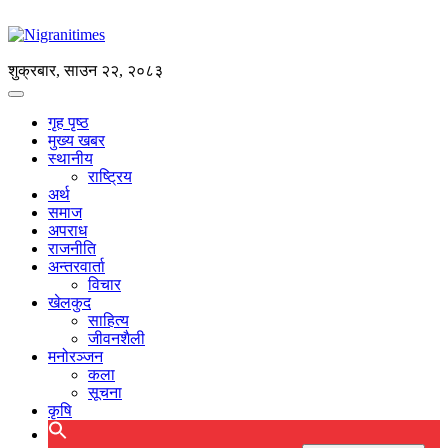
शुक्रबार, साउन २२, २०८३
गृह पृष्ठ
मुख्य खबर
स्थानीय
राष्ट्रिय
अर्थ
समाज
अपराध
राजनीति
अन्तरवार्ता
विचार
खेलकुद
साहित्य
जीवनशैली
मनोरञ्जन
कला
सूचना
कृषि