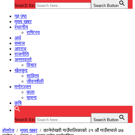
Search for:
Search Button
गृह पृष्ठ
मुख्य खबर
स्थानीय
राष्ट्रिय
अर्थ
समाज
अपराध
राजनीति
अन्तरवार्ता
विचार
खेलकुद
साहित्य
जीवनशैली
मनोरञ्जन
कला
सूचना
कृषि
Search for:
Search Button
होमपेज
/
मुख्य खबर
/
कानेपोखरी गाउँपालिकाको २१ औं गाउँसभाले ७७