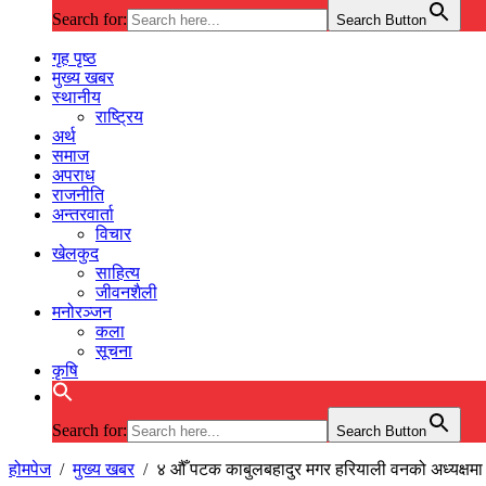
Search for:
Search Button
गृह पृष्ठ
मुख्य खबर
स्थानीय
राष्ट्रिय
अर्थ
समाज
अपराध
राजनीति
अन्तरवार्ता
विचार
खेलकुद
साहित्य
जीवनशैली
मनोरञ्जन
कला
सूचना
कृषि
Search for:
Search Button
होमपेज
/
मुख्य खबर
/
४ औँ पटक काबुलबहादुर मगर हरियाली वनको अध्यक्षमा न