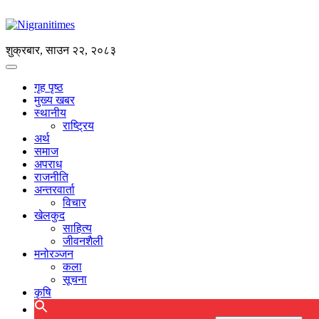
शुक्रबार, साउन २२, २०८३
गृह पृष्ठ
मुख्य खबर
स्थानीय
राष्ट्रिय
अर्थ
समाज
अपराध
राजनीति
अन्तरवार्ता
विचार
खेलकुद
साहित्य
जीवनशैली
मनोरञ्जन
कला
सूचना
कृषि