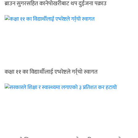
ब्राउन सुगरसहित कानेपोखरीबाट थप दुईजना पक्राउ
कक्षा ११ का विद्यार्थीलाई एभरेष्टले गर्र्यो स्वागत