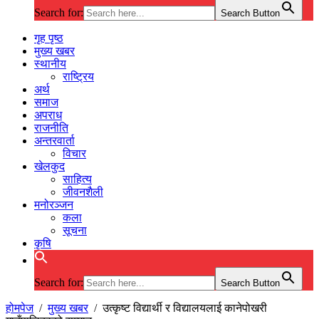
Search for:
Search Button
गृह पृष्ठ
मुख्य खबर
स्थानीय
राष्ट्रिय
अर्थ
समाज
अपराध
राजनीति
अन्तरवार्ता
विचार
खेलकुद
साहित्य
जीवनशैली
मनोरञ्जन
कला
सूचना
कृषि
Search for:
Search Button
होमपेज
/
मुख्य खबर
/
उत्कृष्ट विद्यार्थी र विद्यालयलाई कानेपोखरी