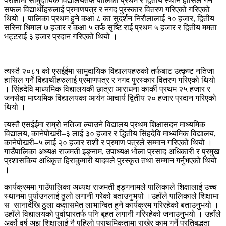
परीक्षामा सामुदायिक विद्यालयतर्फ पालिका प्रथम र द्वितीय स्थान हासिल गर्न
सफल विद्यार्थीहरुलाई प्रमाणपत्र र नगद पुरस्कार वितरण गरिएको गरिएको
थियो । पालिका प्रथम हुने कक्षा ८ का सुदर्शन निरौलालाई १० हजार, द्वितीय
सरिना धिमाल ७ हजार र कक्षा ५ तर्फ सृष्टि राई प्रथम ५ हजार र द्वितीय ममता
भट्टराई ३ हजार प्रदान गरिएको थियो ।
त्यस्तै २०८१ को एसईईमा सामुदायिक विद्यालयहरुको तर्फबाट उत्कृष्ट नतिजा
हासिल गर्ने विद्यार्थीहरुलाई प्रमाणपत्र र नगद पुरस्कार वितरण गरिएको थियो
। सिंहदेवि माध्यमिक विद्यालयकी छात्रा आराधना कार्की प्रथम २५ हजार र
जनसेवा माध्यमिक विद्यालयका आर्यन आचार्य द्वितीय २० हजार प्रदान गरिएको
थियो ।
त्यस्तै एसईईमा राम्रो नतिजा ल्याउने विद्यालय प्रथम शिक्षासदन माध्यमिक
विद्यालय, कानेपोखरी–३ लाई ३० हजार र द्धितीय सिंहदेवि माध्यमिक विद्यालय,
कानेपोखरी–५ लाई २० हजार राशी र प्रमाण पत्रले सम्मान गरिएको थियो ।
गाउँपालिका अध्यक्ष राजमती इङ्नाम, उपाध्यक्ष भोला प्रसाद अधिकारी र प्रमुख
प्रशासकिय अधिकृत हिराकुमारी यादवले पुरस्कृत तथा सम्मान गर्नुभएको थियो
।
कार्यक्रममा गाउँपालिका अध्यक्ष राजमती इङ्गनामले पालिकाले शिक्षालाई उच्च
स्थानमा पुर्याउनलाई ठुलो लगानी गरेको बताउनुभयो ।उहाँले पालिकाले शिक्षामा
स–सानादेखि ठुला कक्षासमेत लाभान्वित हुने कार्यक्रम गरिरहेको बताउनुभयो ।
उहाँले विद्यालयको पुर्वाधारतर्फ पनि बृहत लगानी गरिरहेको जनाउनुभयो । उहाँले
अर्को वर्ष अझ शिक्षालाई नै पहिलो प्राथमिकतामा राखेर काम गर्ने प्रतिबद्धता