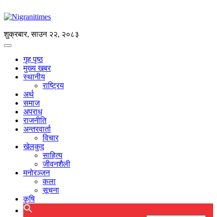
शुक्रबार, साउन २२, २०८३
गृह पृष्ठ
मुख्य खबर
स्थानीय
राष्ट्रिय
अर्थ
समाज
अपराध
राजनीति
अन्तरवार्ता
विचार
खेलकुद
साहित्य
जीवनशैली
मनोरञ्जन
कला
सूचना
कृषि