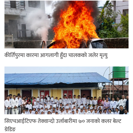
कीर्तिपुरमा कारमा आगलागी हुँदा चालकको जलेर मृत्यु
सिएचआईटिएफ तेक्वान्दो उर्लाबारीमा ७० जनाको कलर बेल्ट
ग्रेडिङ