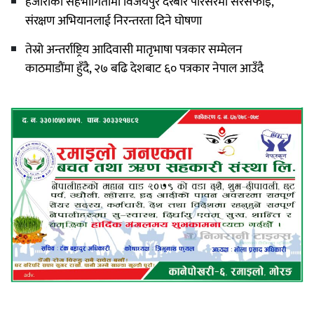
हजारौंको सहभागितामा विजयपुर दरबार परिसरमा सरसफाइ,
संरक्षण अभियानलाई निरन्तरता दिने घोषणा
तेस्रो अन्तर्राष्ट्रिय आदिवासी मातृभाषा पत्रकार सम्मेलन
काठमाडौंमा हुँदै, २७ बढि देशबाट ६० पत्रकार नेपाल आउँदै