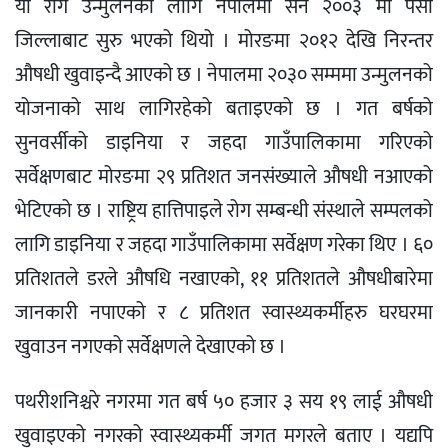
यो रोग उन्मुलनको लागि नेपालमा सन २००३ मा पर्सा
जिल्लाबाट सुरु भएको थियो । मोरङमा २०१२ देखि निरन्तर
औषधी खुवाइन्दै आएको छ । नेपालमा २०३० सम्ममा उन्मुलनको
योजनाको साथ लागिरहेको बताइएको छ । गत बर्षको
सुनवर्सीको डाइनिया र जहदा गाउँपालिकामा गरिएको
सर्वेक्षणबाट मोरङमा २९ प्रतिशत जनसंख्याले औषधी नआएको
भेटिएको छ । राष्ट्रिय हात्तिपाइले रोग सम्बन्धी संस्थाले सम्पलको
लागि डाइनिया र जहदा गाउँपालिकामा सर्वेक्षण गरेका थिए । ६०
प्रतिशतले डरले औषधि नखाएको, ११ प्रतिशतले औषधीबारेमा
जानकारी नपाएको र ८ प्रतिशत स्वास्थ्यकर्मीहरु घरघरमा
खुवाउन नगएको सर्वेक्षणले देखाएको छ ।
पथरीशनिश्चरे नगरमा गत बर्ष ५० हजार ३ सय १९ लाई औषधी
खुवाइएको नगरको स्वास्थ्यकर्मी जगत मगरले बताए । यद्यपि