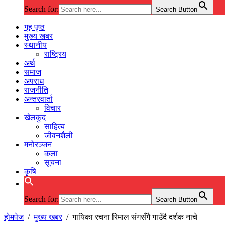
Search for:
Search Button
गृह पृष्ठ
मुख्य खबर
स्थानीय
राष्ट्रिय
अर्थ
समाज
अपराध
राजनीति
अन्तरवार्ता
विचार
खेलकुद
साहित्य
जीवनशैली
मनोरञ्जन
कला
सूचना
कृषि
Search for:
Search Button
होमपेज
/
मुख्य खबर
/
गायिका रचना रिमाल संगसँगै गाउँदै दर्शक नाचे