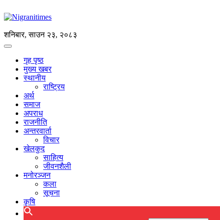
शनिबार, साउन २३, २०८३
गृह पृष्ठ
मुख्य खबर
स्थानीय
राष्ट्रिय
अर्थ
समाज
अपराध
राजनीति
अन्तरवार्ता
विचार
खेलकुद
साहित्य
जीवनशैली
मनोरञ्जन
कला
सूचना
कृषि