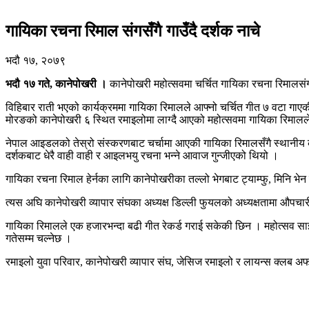
गायिका रचना रिमाल संगसँगै गाउँदै दर्शक नाचे
भदौ १७, २०७९
भदौ १७ गते, कानेपोखरी ।
कानेपोखरी महोत्सवमा चर्चित गायिका रचना रिमालसंगस
विहिबार राती भएको कार्यक्रममा गायिका रिमालले आफ्नो चर्चित गीत ७ वटा गाएक
मोरङको कानेपोखरी ६ स्थित रमाइलोमा लाग्दै आएको महोत्सवमा गायिका रिमालल
नेपाल आइडलको तेस्रो संस्करणबाट चर्चामा आएकी गायिका रिमालसँगै स्थानीय
दर्शकबाट धेरै वाही वाही र आइलभयु रचना भन्ने आवाज गुन्जीएको थियो ।
गायिका रचना रिमाल हेर्नका लागि कानेपोखरीका तल्लो भेगबाट ट्याम्फु, मिनि भेन 
त्यस अघि कानेपोखरी व्यापार संघका अध्यक्ष डिल्ली फुयलको अध्यक्षतामा औपचा
गायिका रिमालले एक हजारभन्दा बढी गीत रेकर्ड गराई सकेकी छिन । महोत्सव साझँ 
गतेसम्म चल्नेछ ।
रमाइलो युवा परिवार, कानेपोखरी व्यापार संघ, जेसिज रमाइलो र लायन्स क्लब अ