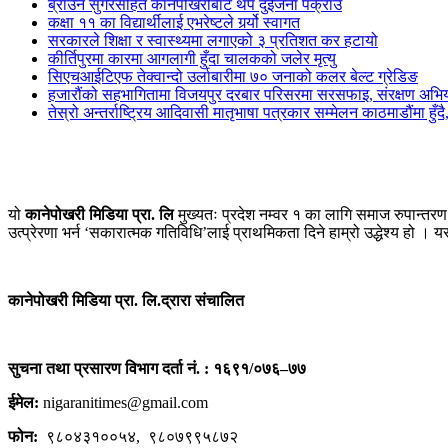
ब्राउन सुगरसहित कानेपोखरीबाट थप दुईजना पक्राउ
कक्षा ११ का विद्यार्थीलाई एभरेष्टले गर्र्यो स्वागत
सरकारले शिक्षा र स्वास्थ्यमा लगाएको ३ प्रतिशत कर हटायो
कीर्तिपुरमा कारमा आगलागी हुँदा चालकको जलेर मृत्यु
सिएचआईटिएफ तेक्वान्दो उर्लाबारीमा ७० जनाको कलर बेल्ट ग्रेडिङ
हजारौंको सहभागितामा विजयपुर दरबार परिसरमा सरसफाइ, संरक्षण अभिय
तेस्रो अन्तर्राष्ट्रिय आदिवासी मातृभाषा पत्रकार सम्मेलन काठमाडौंमा हु
यो
कानेपोखरी मिडिया प्रा. लि
मुख्यतः प्रदेश नम्वर १ का लागि समाज रुपान्
उत्प्रेरणा भर्न ‘सकारात्मक गतिविधि’लाई प्राथमिकता दिने हाम्रो उद्धेश्य हो । 
कानेपोखरी मिडिया प्रा. लि.द्रारा संचालित
सुचना तथा प्रसारण विभाग दर्ता नं. : १६९१/०७६–७७
ईमेल:
nigaranitimes@gmail.com
फोन:
९८०४३१००५४, ९८०७९९५८७२