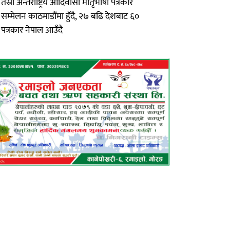
तेस्रो अन्तर्राष्ट्रिय आदिवासी मातृभाषा पत्रकार
सम्मेलन काठमाडौंमा हुँदै, २७ बढि देशबाट ६०
पत्रकार नेपाल आउँदै