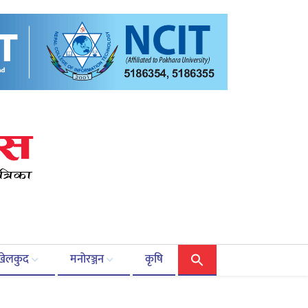
खेलकुद
मनोरञ्जन
कृषि