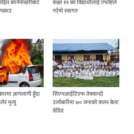
रसहित कानेपोखरीबाट
कक्षा ११ का विद्यार्थीलाई एभरेष्टले
पक्राउ
गर्र्यो स्वागत
 कारमा आगलागी हुँदा
सिएचआईटिएफ तेक्वान्दो
र मृत्यु
उर्लाबारीमा ७० जनाको कलर बेल्ट
ग्रेडिङ