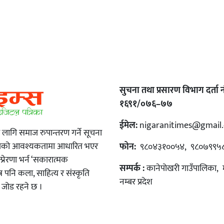
सुचना तथा प्रसारण विभाग दर्ता नं
१६९१/०७६–७७
ईमेल:
nigaranitimes@gmail
ा लागि समाज रुपान्तरण गर्ने सूचना
माजको आवश्यकतामा आधारित भएर
फोन:
९८०४३१००५४, ९८०७९९५
रेरणा भर्न ‘सकारात्मक
सम्पर्क :
कानेपोखरी गाउँपालिका, 
्र पनि कला, साहित्य र संस्कृति
नम्बर प्रदेश
रो जोड रहने छ ।