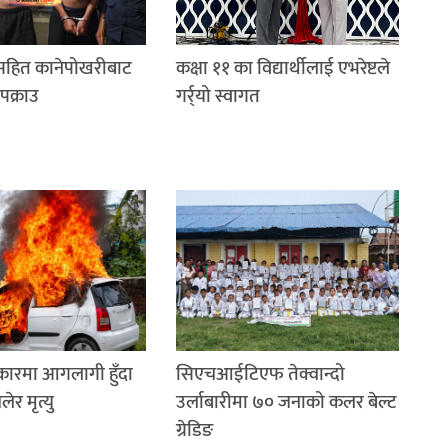
रसहित कानेपोखरीबाट
कक्षा ११ का विद्यार्थीलाई एभरेष्टले
पक्राउ
गर्र्यो स्वागत
 कारमा आगलागी हुँदा
सिएचआईटिएफ तेक्वान्दो
र मृत्यु
उर्लाबारीमा ७० जनाको कलर बेल्ट
ग्रेडिङ