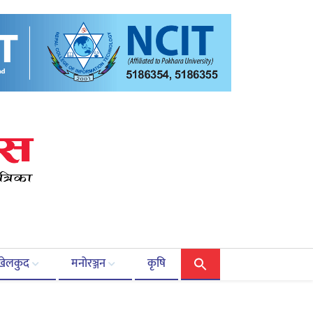
खेलकुद
मनोरञ्जन
कृषि