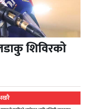
 : लडाकु शिविरको
भखरै