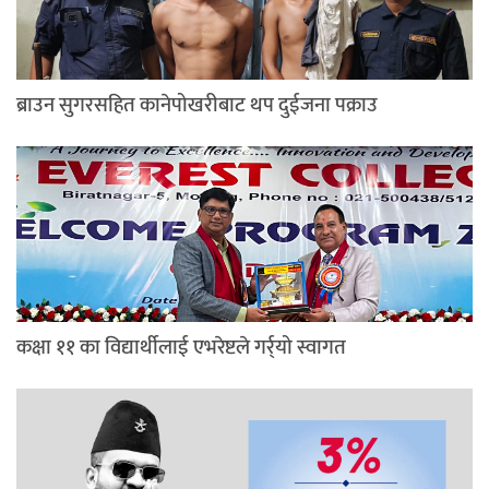
ब्राउन सुगरसहित कानेपोखरीबाट थप दुईजना पक्राउ
कक्षा ११ का विद्यार्थीलाई एभरेष्टले गर्र्यो स्वागत