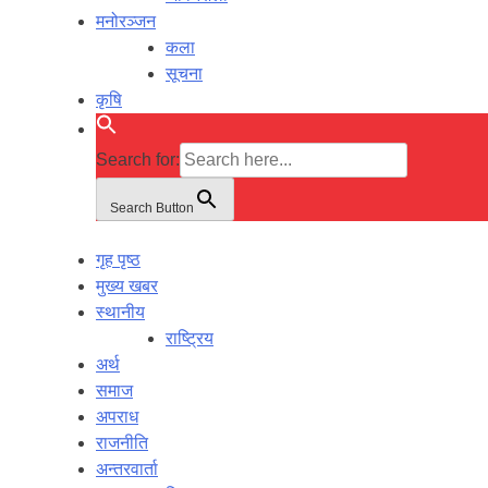
मनोरञ्जन
कला
सूचना
कृषि
Search for:
Search Button
गृह पृष्ठ
मुख्य खबर
स्थानीय
राष्ट्रिय
अर्थ
समाज
अपराध
राजनीति
अन्तरवार्ता