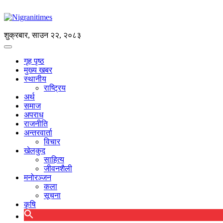
शुक्रबार, साउन २२, २०८३
गृह पृष्ठ
मुख्य खबर
स्थानीय
राष्ट्रिय
अर्थ
समाज
अपराध
राजनीति
अन्तरवार्ता
विचार
खेलकुद
साहित्य
जीवनशैली
मनोरञ्जन
कला
सूचना
कृषि