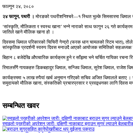
फाल्गुन २४, २०८०
२४ फागुन, पथरी ।
मोरङको पथरीशनिश्चरे—१ स्थित भुल्के सिमसारमा धिमाल जात
‘सांस्कृति, मौलिकता र स्वस्थ खाना’ भन्ने नाराको साथ फागुन २६ गते कार्यक
जातिले खाने मौलिक खाना हो ।
दिवसमा धिमाल परिकारको चिचिरी गेन्द्रो (फरक धान चामलको स्टिम भात), तोले (
सांस्कृतिक प्रदर्शनी स्वरुप दिवस मनाउदै आएको आयोजक समितिको सहअध्यक्ष
बिहान ८ बजेदेखि औपचारिक कार्यक्रम हुने र साँझमा भने चर्चित गायिका रचना 
रिमालसँगै गायकहरु डिकबहादुर धिमाल, सन्जिव धिमाल, सुरेश धिमाल, राजेश ध
कार्यक्रममा ५ लाख रुपैयां खर्च अनुमान गरिएको सचिव अजित धिमालले बताए । 
समुदायको मौलिक खाना, संस्कतिको प्रचारप्रसार र प्रवद्र्धनका लागि दिव
सम्बन्धित खवर
रमाइलो प्रहरीको अपरेशन जारीः दक्षिणी नाकाबाट ब्राउन सुगर ल्याउने बेलबार