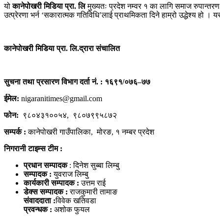
यो
कानेपोखरी मिडिया प्रा. लि
मुख्यतः प्रदेश नम्वर १ का लागि समाज रुपान्
उत्प्रेरणा भर्न ‘सकारात्मक गतिविधि’लाई प्राथमिकता दिने हाम्रो उद्धेश्य हो । 
कानेपोखरी मिडिया प्रा. लि.द्रारा संचालित
सुचना तथा प्रसारण विभाग दर्ता नं. : १६९१/०७६–७७
ईमेल:
nigaranitimes@gmail.com
फोन:
९८०४३१००५४, ९८०७९९५८७२
सम्पर्क :
कानेपोखरी गाउँपालिका, मोरङ, १ नम्बर प्रदेश
निगरानी टाइम्स टीम :
प्रधान सम्पादक
: दिनेश सुब्बा लिम्बु
सम्पादक :
युवराज लिम्बु
कार्यकारी सम्पादक :
उत्तम राई
डेक्स सम्पादक :
राजकुमारी तामाङ
संवाददाता :
विवेक खतिवडा
प्रवन्धक :
अशोक फुयल