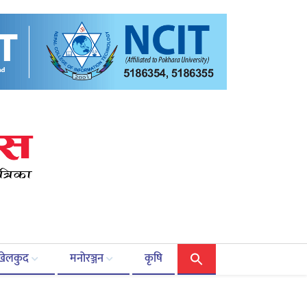
खेलकुद
मनोरञ्जन
कृषि