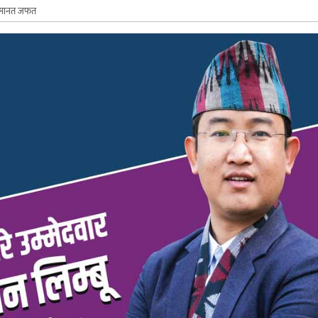
ो जमानत जफत