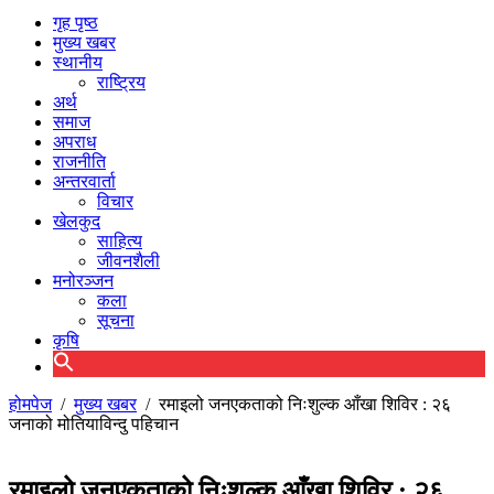
गृह पृष्ठ
मुख्य खबर
स्थानीय
राष्ट्रिय
अर्थ
समाज
अपराध
राजनीति
अन्तरवार्ता
विचार
खेलकुद
साहित्य
जीवनशैली
मनोरञ्जन
कला
सूचना
कृषि
होमपेज
/
मुख्य खबर
/
रमाइलो जनएकताको निःशुल्क आँखा शिविर : २६
जनाको मोतियाविन्दु पहिचान
रमाइलो जनएकताको निःशुल्क आँखा शिविर : २६