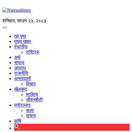
शनिबार, साउन २३, २०८३
गृह पृष्ठ
मुख्य खबर
स्थानीय
राष्ट्रिय
अर्थ
समाज
अपराध
राजनीति
अन्तरवार्ता
विचार
खेलकुद
साहित्य
जीवनशैली
मनोरञ्जन
कला
सूचना
कृषि