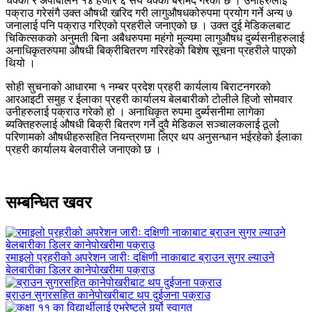
चक्की र अपाबलिन १४ हजार ६ सय चक्की बरामद गरेको छ । उनीहरुलाई
पक्राउ गरेसंगै उक्त औषधी खरिद गरी लागुऔषधकोरुपमा प्रयोग गर्ने अन्य ७
जनालाई पनि पक्राउ गरिएको प्रहरीले जनाएको छ । उक्त दुई मेडिकलबाट
चिकित्सकको अनुमती बिना अबैधरुपमा महंगो मुल्यमा लागुऔषध दुर्ब्यसनीहरुलाई
अनाधिकृतरुपमा औषधी बिक्रीबितरण गरिरहेको बिशेष सूचना प्रहरीले पाएको
थियो ।
सोही सुचनाको आधारमा १ नम्बर प्रदेश प्रहरी कार्यलाय बिराटनगरको
आरआइटी समुह र ईलाका प्रहरी कार्यालय बेलबारीको टोलीले हिजो सोमवार
उनीहरुलाई पक्राउ गरेको हो । अनाधिकृत रुपमा दुर्ब्यसनीमा लागेका
ब्यक्तिहरुलाई औषधी बिक्री बितरण गर्ने दुवै मेडिकल सञ्चालकलाई ठूलो
परिणामको औषधीहरुसहित नियन्त्रणमा लिएर थप अनुसन्धान भईरहेको ईलाका
प्रहरी कार्यालय बेलवारीले जनाएको छ ।
सम्बन्धित खवर
रमाइलो प्रहरीको अपरेशन जारीः दक्षिणी नाकाबाट ब्राउन सुगर ल्याउने
बेलबारीका डिलर कानेपोखरीमा पक्राउ
ब्राउन सुगरसहित कानेपोखरीबाट थप दुईजना पक्राउ