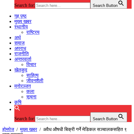
Search for:
Search Button
गृह पृष्ठ
मुख्य खबर
स्थानीय
राष्ट्रिय
अर्थ
समाज
अपराध
राजनीति
अन्तरवार्ता
विचार
खेलकुद
साहित्य
जीवनशैली
मनोरञ्जन
कला
सूचना
कृषि
Search for:
Search Button
होमपेज
/
मुख्य खबर
/
अवैध औषधी बिक्री गर्ने मेडिकल सञ्चालकसहित ९