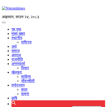
आइतवार, साउन २४, २०८३
गृह पृष्ठ
मुख्य खबर
स्थानीय
राष्ट्रिय
अर्थ
समाज
अपराध
राजनीति
अन्तरवार्ता
विचार
खेलकुद
साहित्य
जीवनशैली
मनोरञ्जन
कला
सूचना
कृषि