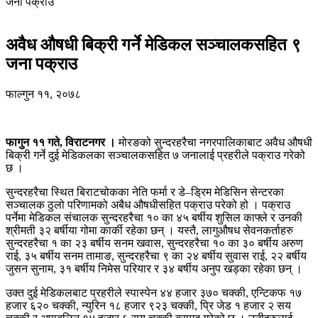
जना पक्राउ
अवैध औषधी बिक्री गर्ने मेडिकल सञ्चालकसहित ९
जना पक्राउ
फाल्गुन ११, २०७८
फागुन ११ गते, विराटनगर ।
मोरङको सुन्दरहरैचा नगरपालिकाबाट अवैध औषधी
बिक्री गर्ने दुई मेडिकलका सञ्चालकसहित ७ जनालाई प्रहरीले पक्राउ गरेको
छ ।
सुन्दरहरैचा स्थित बिराटचोकका नेति फर्मा र डे–ड्रिम मेडिसिन सेन्टरका
सञ्चालक ठुलो परिणामको अबैध औषधीसहित पक्राउ परेको हो । पक्राउ
पर्नेमा मेडिकल संचालक सुन्दरहरैचा १० का ४५ बर्षीय शुसिल काफ्ले र उनकी
श्रीमती ३२ बर्षीया गोमा कार्की रहेका छन् । यस्तै, लागुऔषध सेवनकर्ताहरु
सुन्दरहरैचा १ का २३ बर्षीय सनम खवास, सुन्दरहरैचा १० का ३० बर्षीय अरुण
राई, ३५ बर्षीय सनम तामाङ, सुन्दरहरैचा ९ का २४ बर्षीय सुवास राई, २२ बर्षीय
जुसन सुनाम, ३१ बर्षीय निमेस परियार र ३४ बर्षीय अनुप खड्का रहेका छन् ।
उक्त दुई मेडिकलबाट प्रहरीले स्पास्पेन ४४ हजार ३७० चक्की, एन्टिकफ १७
हजार ६२० चक्की, न्युरिन १८ हजार ९२३ चक्की, प्रि जेड १ हजार २ सय