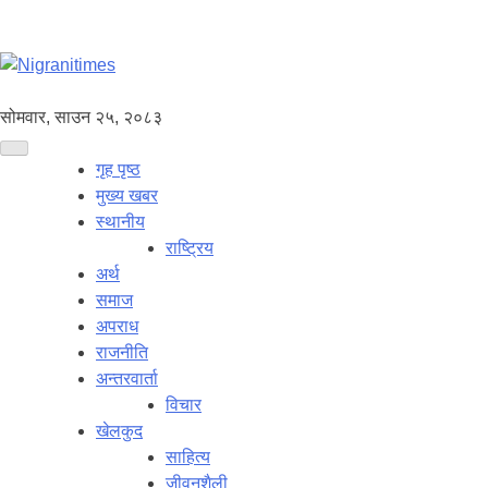
सोमवार, साउन २५, २०८३
गृह पृष्ठ
मुख्य खबर
स्थानीय
राष्ट्रिय
अर्थ
समाज
अपराध
राजनीति
अन्तरवार्ता
विचार
खेलकुद
साहित्य
जीवनशैली