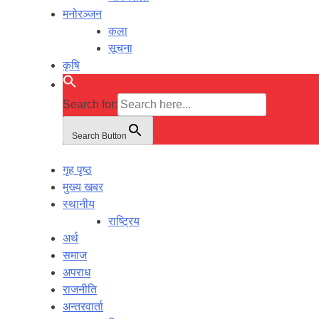
मनोरञ्जन
कला
सूचना
कृषि
Search for:
Search Button
गृह पृष्ठ
मुख्य खबर
स्थानीय
राष्ट्रिय
अर्थ
समाज
अपराध
राजनीति
अन्तरवार्ता