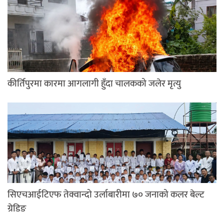
कीर्तिपुरमा कारमा आगलागी हुँदा चालकको जलेर मृत्यु
सिएचआईटिएफ तेक्वान्दो उर्लाबारीमा ७० जनाको कलर बेल्ट
ग्रेडिङ