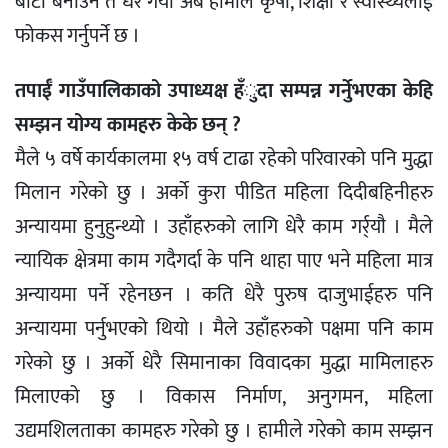
बाटो बनाउने त धेरै गर्यौ अब हामीले कृषी, शिक्षा र स्वास्थ्यलाई
फोकस गर्नुपर्ने छ ।
तपाईँ गाउँपालिकाको उपाध्यक्ष हँुदा सम्पन्न गर्नुेभएका केहि
सम्झन योग्य कामहरु केके छन् ?
मैले ५ वर्षे कार्यकालमा १५ वर्ष टाढा रहेको परिवारको पनि मुद्धा
मिलान गरेको छु । अर्को कुरा पीडित महिला दिदीबहिनीहरु
अन्यायमा हुनुहुन्थ्यो । उहाँहरुको लागि धेरै काम गर्र्याै । मैले
न्यायिक क्षेत्रमा काम गदैगर्दा के पनि थाहा पाए भने महिला मात्र
अन्यायमा पर्ने रहेनछन । कति धेरै पुरुष दाजुभाईहरु पनि
अन्यायमा पर्नुभएको थियो । मैले उहाँहरुको पक्षमा पनि काम
गरेको छु । अर्को धेरै सिमानाका विवादका मुद्धा मामिलाहरु
मिलाएको छु । विकास निर्माण, अनुगमन, महिला
उद्यमशिलताका कामहरु गरेको छु । हामीले गरेको काम सम्झन