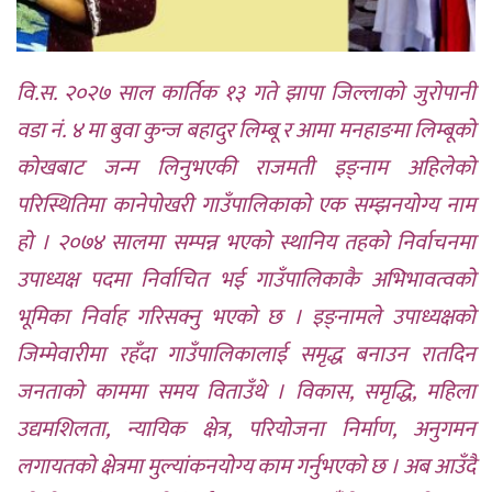
वि.स. २०२७ साल कार्तिक १३ गते झापा जिल्लाको जुरोपानी
वडा नं. ४ मा बुवा कुन्ज बहादुर लिम्बू र आमा मनहाङमा लिम्बूको
कोखबाट जन्म लिनुभएकी राजमती इङ्नाम अहिलेको
परिस्थितिमा कानेपोखरी गाउँपालिकाको एक सम्झनयोग्य नाम
हो । २०७४ सालमा सम्पन्न भएको स्थानिय तहको निर्वाचनमा
उपाध्यक्ष पदमा निर्वाचित भई गाउँपालिकाकै अभिभावत्वको
भूमिका निर्वाह गरिसक्नु भएको छ । इङ्नामले उपाध्यक्षको
जिम्मेवारीमा रहँदा गाउँपालिकालाई समृद्ध बनाउन रातदिन
जनताको काममा समय विताउँथे । विकास, समृद्धि, महिला
उद्यमशिलता, न्यायिक क्षेत्र, परियोजना निर्माण, अनुगमन
लगायतको क्षेत्रमा मुल्यांकनयोग्य काम गर्नुभएको छ । अब आउँदै