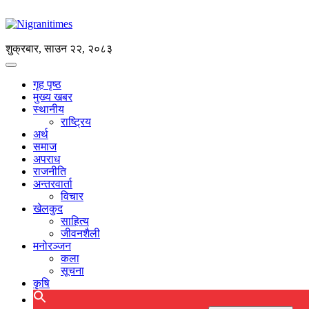
शुक्रबार, साउन २२, २०८३
गृह पृष्ठ
मुख्य खबर
स्थानीय
राष्ट्रिय
अर्थ
समाज
अपराध
राजनीति
अन्तरवार्ता
विचार
खेलकुद
साहित्य
जीवनशैली
मनोरञ्जन
कला
सूचना
कृषि