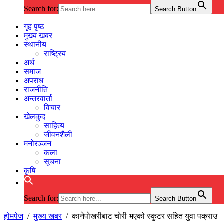
Search for:
Search Button
गृह पृष्ठ
मुख्य खबर
स्थानीय
राष्ट्रिय
अर्थ
समाज
अपराध
राजनीति
अन्तरवार्ता
विचार
खेलकुद
साहित्य
जीवनशैली
मनोरञ्जन
कला
सूचना
कृषि
Search for:
Search Button
होमपेज
/
मुख्य खबर
/
कानेपोखरीबाट चोरी भएको स्कुटर सहित युवा पक्राउ