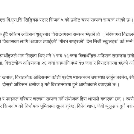
एस.वि.एस.सि सिङ्गिङ स्टार सिजन ५ को छनोट चरण सम्पन्न सम्पन्न भएको छ ।
ोक हुँदै अन्तिम अडिसन शुक्रबार विराटनगरमा सम्पन्न भएको हो । संस्थागत वि
रको विकासका लागि ‘आवाज तपाईको’ ‘गौरभ राष्ट्रको’ ‘देन निजी स्कुलहरु’ को भन
र्थीहरुले भाग लिएका थिए भने १ सय १६ जना विद्यार्थीहरु अडिसन राउण्डमा छनोट
ा, विराटचोक अडिसनमा २६ जना सहभागि मध्ये १७ जना र विराटनगरमा भएको अडिसन
 खनाल, विराटचोक अडिसनमा कोशी प्रदेश प्याव्सनका उपाध्यक्ष अर्जुन बस्नेत, रं
िए । दोस्रो अडिसन असोज ३ गते विराटनगरमा हुने आयोजकले बताएको छ ।
फाइनल गरिचार चरणमा सम्पन्न गर्ने संयोजक हिरा थापाले बताएका छन् । त्यसैग
 सिजन ५ को निर्णायक भुमिकामा सुमन श्रेष्ठ, दिपेन थापा, जेवी थुलुङ र दुर्गा पर