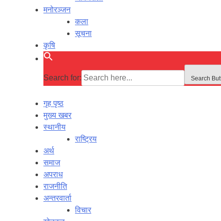
मनोरञ्जन
कला
सूचना
कृषि
Search for:
Search But
गृह पृष्ठ
मुख्य खबर
स्थानीय
राष्ट्रिय
अर्थ
समाज
अपराध
राजनीति
अन्तरवार्ता
विचार