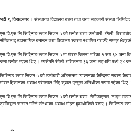
भदौ ९, विराटनगर ।
संस्थागत विद्यालय बचत तथा ऋण सहकारी संस्था लिमिटेड 
एस.वि.एस.सि सिङ्गिङ स्टार सिजन ५ को छनोट चरण उर्लाबारी, रंगेली, विराटच
संगितलाइ व्यवसायिक बनाउन तथा विद्यालय स्तरमा स्थापित गराउँदै समग्र क्षेत्
एस.वि.एस.सि सिङ्गिङ स्टार सिजन ५ मा मोरङ जिल्ला भरिका १ सय ६४ जना विद्या
जना छनोट भएका थिए । त्यसैगरि रंगेली अडिसनमा ३६ जना सहभागि मध्ये २४ जन
सिङिगङ स्टार सिजन ५ को उर्लाबारी अडिसनमा प्याव्सनका केन्द्रिय सदस्य केदार
मोरङ हिसानका अध्यक्ष प्रेमलाल सिंह सुवाल प्रमुख अतिथीका रुपमा रहेका थ
एस.वि.एस.सि सिङ्गिङ स्टार सिजन ५ को छनोट चरण, सेमीफाइनल, लाइभ राउण्ड र 
ट्रफिद्वारा सम्मान गरिने संस्थाका अध्यक्ष मोहन बुढाथोकिले बताए । सिङिगङ स्टार