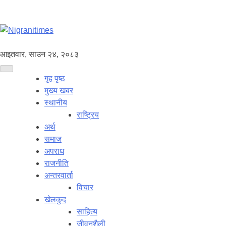
आइतवार, साउन २४, २०८३
गृह पृष्ठ
मुख्य खबर
स्थानीय
राष्ट्रिय
अर्थ
समाज
अपराध
राजनीति
अन्तरवार्ता
विचार
खेलकुद
साहित्य
जीवनशैली