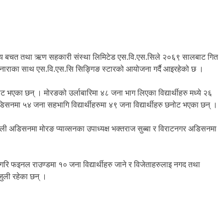
द्यालय बचत तथा ऋण सहकारी संस्था लिमिटेड एस.वि.एस.सिले २०६९ सालबाट गित
्ने नाराका साथ एस.वि.एस.सि सिङ्गिङ स्टारको आयोजना गर्दै आइरहेको छ ।
 भएका छन् । मोरङको उर्लाबारिमा ४८ जना भाग लिएका विद्यार्थीहरु मध्ये २६
मा ५४ जना सहभागि विद्यार्थीहरुमा ४९ जना विद्यार्थीहरु छनोट भएका छन् ।
गेली अडिसनमा मोरङ प्याव्सनका उपाध्यक्ष भक्तराज सुब्बा र विराटनगर अडिसनमा
रि फइनल राउण्डमा १० जना विद्यार्थीहरु जाने र विजेताहरुलाइ नगद तथा
ाजुली रहेका छन् ।