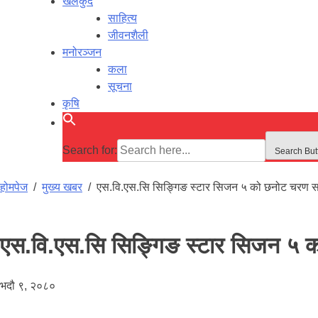
खेलकुद
साहित्य
जीवनशैली
मनोरञ्जन
कला
सूचना
कृषि
Search for:
Search But
होमपेज
/
मुख्य खबर
/
एस.वि.एस.सि सिङ्गिङ स्टार सिजन ५ को छनोट चरण सम
एस.वि.एस.सि सिङ्गिङ स्टार सिजन ५ क
भदौ ९, २०८०