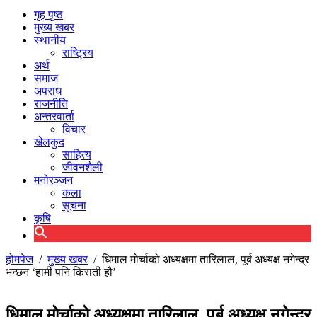
गृह पृष्ठ
मुख्य खबर
स्थानीय
राष्ट्रिय
अर्थ
समाज
अपराध
राजनीति
अन्तरवार्ता
विचार
खेलकुद
साहित्य
जीवनशैली
मनोरञ्जन
कला
सूचना
कृषि
होमपेज
/
मुख्य खबर
/
धिमाल मोर्चाको अध्यक्षमा तारिलाल, पूर्ब अध्यक्ष नगेन्द्र
भन्छन ‘हामी पनि किराती हौ’
धिमाल मोर्चाको अध्यक्षमा तारिलाल, पूर्ब अध्यक्ष नगेन्द्र