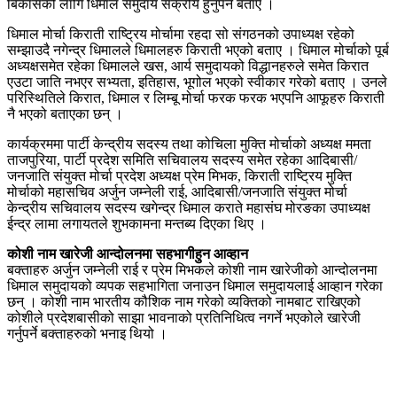
बिकासको लागि धिमाल समुदाय सक्रीय हुनुपर्ने बताए ।
धिमाल मोर्चा किराती राष्ट्रिय मोर्चामा रहदा सो संगठनको उपाध्यक्ष रहेको
सम्झाउदै नगेन्द्र धिमालले धिमालहरु किराती भएको बताए । धिमाल मोर्चाको पूर्ब
अध्यक्षसमेत रहेका धिमालले खस, आर्य समुदायको विद्धानहरुले समेत किरात
एउटा जाति नभएर सभ्यता, इतिहास, भूगोल भएको स्वीकार गरेको बताए । उनले
परिस्थितिले किरात, धिमाल र लिम्बू मोर्चा फरक फरक भएपनि आफूहरु किराती
नै भएको बताएका छन् ।
कार्यक्रममा पार्टी केन्द्रीय सदस्य तथा कोचिला मुक्ति मोर्चाको अध्यक्ष ममता
ताजपुरिया, पार्टी प्रदेश समिति सचिवालय सदस्य समेत रहेका आदिबासी/
जनजाति संयुक्त मोर्चा प्रदेश अध्यक्ष प्रेम मिभक, किराती राष्ट्रिय मुक्ति
मोर्चाको महासचिव अर्जुन जम्नेली राई, आदिबासी/जनजाति संयुक्त मोर्चा
केन्द्रीय सचिवालय सदस्य खगेन्द्र धिमाल कराते महासंघ मोरङका उपाध्यक्ष
ईन्द्र लामा लगायतले शुभकामना मन्तब्य दिएका थिए ।
कोशी नाम खारेजी आन्दोलनमा सहभागीहुन आव्हान
बक्ताहरु अर्जुन जम्नेली राई र प्रेम मिभकले कोशी नाम खारेजीको आन्दोलनमा
धिमाल समुदायको व्यपक सहभागिता जनाउन धिमाल समुदायलाई आव्हान गरेका
छन् । कोशी नाम भारतीय कौशिक नाम गरेको व्यक्तिको नामबाट राखिएको
कोशीले प्रदेशबासीको साझा भावनाको प्रतिनिधित्व नगर्ने भएकोले खारेजी
गर्नुपर्ने बक्ताहरुको भनाइ थियो ।