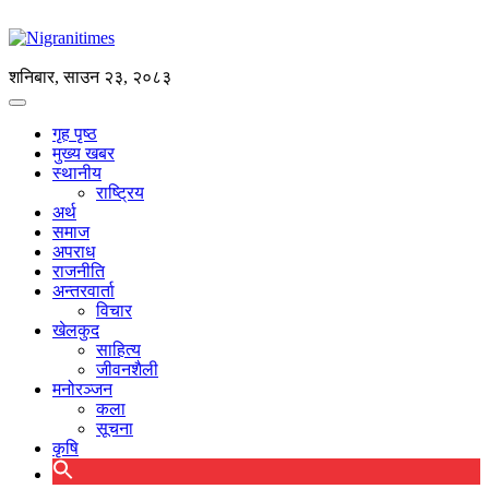
शनिबार, साउन २३, २०८३
गृह पृष्ठ
मुख्य खबर
स्थानीय
राष्ट्रिय
अर्थ
समाज
अपराध
राजनीति
अन्तरवार्ता
विचार
खेलकुद
साहित्य
जीवनशैली
मनोरञ्जन
कला
सूचना
कृषि