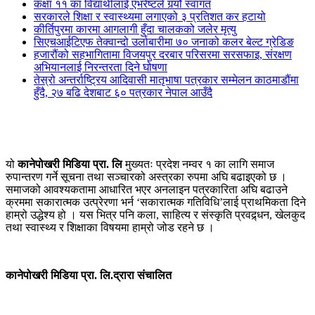
कक्षा ११ का विद्यार्थीलाई एभरेष्टले गर्र्यो स्वागत
सरकारले शिक्षा र स्वास्थ्यमा लगाएको ३ प्रतिशत कर हटायो
कीर्तिपुरमा कारमा आगलागी हुँदा चालकको जलेर मृत्यु
सिएचआईटिएफ तेक्वान्दो उर्लाबारीमा ७० जनाको कलर बेल्ट ग्रेडिङ
हजारौंको सहभागितामा विजयपुर दरबार परिसरमा सरसफाइ, संरक्षण
अभियानलाई निरन्तरता दिने घोषणा
तेस्रो अन्तर्राष्ट्रिय आदिवासी मातृभाषा पत्रकार सम्मेलन काठमाडौंमा
हुँदै, २७ बढि देशबाट ६० पत्रकार नेपाल आउँदै
यो
कानेपोखरी मिडिया प्रा. लि
मुख्यतः प्रदेश नम्वर १ का लागि समाज
रुपान्तरण गर्ने सूचना तथा सञ्चारको अस्त्रका रुपमा अघि बढाइएको छ ।
समाजको आवश्यकतामा आधारित भएर अनलाइन पत्रकारिता अघि बढाउने
क्रममा सकारात्मक उत्प्रेरणा भर्न ‘सकारात्मक गतिविधि’लाई प्राथमिकता दिने
हाम्रो उद्धेश्य हो । यस भित्र पनि कला, साहित्य र संस्कृति प्रवद्र्धन, खेलकुद
तथा स्वास्थ्य र शिक्षाका विषयमा हाम्रो जोड रहने छ ।
कानेपोखरी मिडिया प्रा. लि.द्रारा संचालित