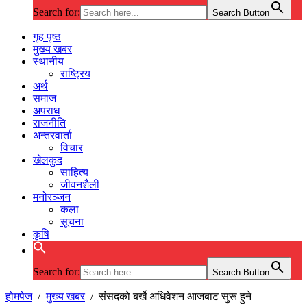
Search for:
Search Button
गृह पृष्ठ
मुख्य खबर
स्थानीय
राष्ट्रिय
अर्थ
समाज
अपराध
राजनीति
अन्तरवार्ता
विचार
खेलकुद
साहित्य
जीवनशैली
मनोरञ्जन
कला
सूचना
कृषि
Search for:
Search Button
होमपेज
/
मुख्य खबर
/
संसदको बर्खे अधिवेशन आजबाट सुरू हुने