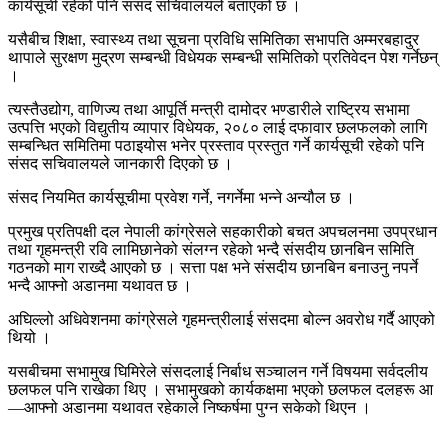
कार्यसूची रहेको पनि संसद सचिवालयले बताएको छ ।
यसैबीच शिक्षा, स्वास्थ्य तथा सूचना प्रविधि समितिका सभापति अम्मरबहादुर
थापाले सुरक्षण मुद्रण सम्बन्धी विधेयक सम्बन्धी समितिको प्रतिवेदन पेश गर्नेछन्
।
त्यस्तैउद्योग, वाणिज्य तथा आपूर्ति मन्त्री दामोदर भण्डारीले राष्ट्रिय सभामा
उत्पत्ति भएको विद्युतीय व्यापार विधेयक, २०८० लाई दफावार छलफलको लागि
सम्बन्धित समितिमा पठाइयोस भनेर प्रस्ताव प्रस्तुत गर्ने कार्यसूची रहेको पनि
संसद सचिवालयले जानकारी दिएको छ ।
संसद नियमित कार्यसूचीमा प्रवेश गर्ने, नगर्नेमा भन्ने अन्यौल छ ।
प्रमुख प्रतिपक्षी दल नेपाली कांग्रेसले सहकारीको बचत अपचलनमा उपप्रधान
तथा गृहमन्त्री रवि लामिछानेको संलग्न रहेको भन्दै संसदीय छानबिन समिति
गठनको माग राख्दै आएको छ । सत्ता पक्ष भने संसदीय छानबिन बनाउनु नपर्ने
भन्दै आफ्नो अडानमा यथावत छ ।
अघिल्लो अधिवेशनमा कांग्रेसले गृहमन्त्रीलाई संसदमा बोल्न अवरोध गर्दै आएको
थियो ।
यसबीचमा सभामुख घिमिरेले संसदलाई निर्बाध सञ्चालन गर्ने विषयमा सर्वदलीय
छलफल पनि राखेका थिए । सभामुखको कार्यकक्षमा भएको छलफल दलहरू आ
—आफ्नो अडानमा यथावत रहेकाले निष्कर्षमा पुग्न सकेको थिएन ।