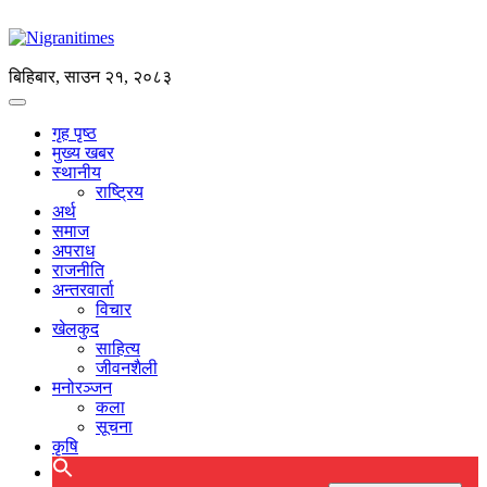
बिहिबार, साउन २१, २०८३
गृह पृष्ठ
मुख्य खबर
स्थानीय
राष्ट्रिय
अर्थ
समाज
अपराध
राजनीति
अन्तरवार्ता
विचार
खेलकुद
साहित्य
जीवनशैली
मनोरञ्जन
कला
सूचना
कृषि