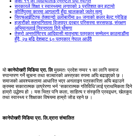
कक्षा ११ का विद्यार्थीलाई एभरेष्टले गर्र्यो स्वागत
सरकारले शिक्षा र स्वास्थ्यमा लगाएको ३ प्रतिशत कर हटायो
कीर्तिपुरमा कारमा आगलागी हुँदा चालकको जलेर मृत्यु
सिएचआईटिएफ तेक्वान्दो उर्लाबारीमा ७० जनाको कलर बेल्ट ग्रेडिङ
हजारौंको सहभागितामा विजयपुर दरबार परिसरमा सरसफाइ, संरक्षण
अभियानलाई निरन्तरता दिने घोषणा
तेस्रो अन्तर्राष्ट्रिय आदिवासी मातृभाषा पत्रकार सम्मेलन काठमाडौंमा
हुँदै, २७ बढि देशबाट ६० पत्रकार नेपाल आउँदै
यो
कानेपोखरी मिडिया प्रा. लि
मुख्यतः प्रदेश नम्वर १ का लागि समाज
रुपान्तरण गर्ने सूचना तथा सञ्चारको अस्त्रका रुपमा अघि बढाइएको छ ।
समाजको आवश्यकतामा आधारित भएर अनलाइन पत्रकारिता अघि बढाउने
क्रममा सकारात्मक उत्प्रेरणा भर्न ‘सकारात्मक गतिविधि’लाई प्राथमिकता दिने
हाम्रो उद्धेश्य हो । यस भित्र पनि कला, साहित्य र संस्कृति प्रवद्र्धन, खेलकुद
तथा स्वास्थ्य र शिक्षाका विषयमा हाम्रो जोड रहने छ ।
कानेपोखरी मिडिया प्रा. लि.द्रारा संचालित