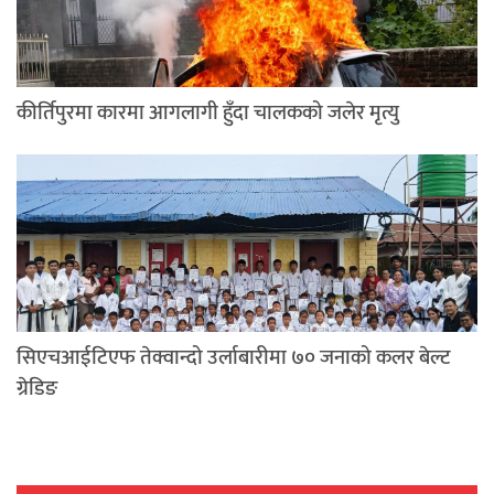
कीर्तिपुरमा कारमा आगलागी हुँदा चालकको जलेर मृत्यु
सिएचआईटिएफ तेक्वान्दो उर्लाबारीमा ७० जनाको कलर बेल्ट
ग्रेडिङ