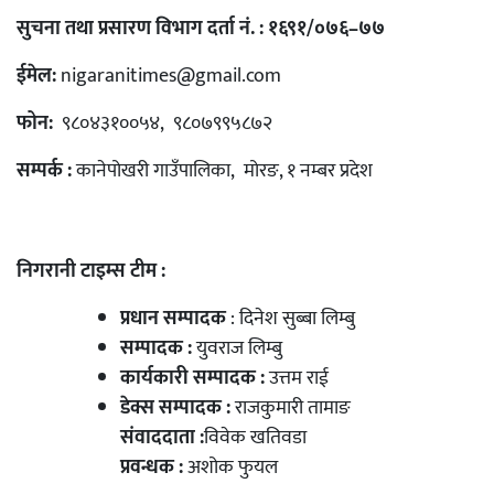
सुचना तथा प्रसारण विभाग दर्ता नं. : १६९१/०७६–७७
ईमेल:
nigaranitimes@gmail.com
फोन:
९८०४३१००५४, ९८०७९९५८७२
सम्पर्क :
कानेपोखरी गाउँपालिका, मोरङ, १ नम्बर प्रदेश
निगरानी टाइम्स टीम :
प्रधान सम्पादक
: दिनेश सुब्बा लिम्बु
सम्पादक :
युवराज लिम्बु
कार्यकारी सम्पादक :
उत्तम राई
डेक्स सम्पादक :
राजकुमारी तामाङ
संवाददाता :
विवेक खतिवडा
प्रवन्धक :
अशोक फुयल