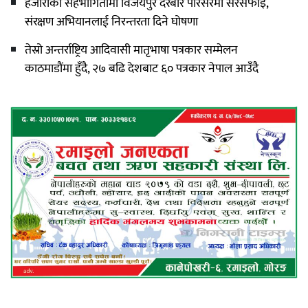
हजारौंको सहभागितामा विजयपुर दरबार परिसरमा सरसफाइ,
संरक्षण अभियानलाई निरन्तरता दिने घोषणा
तेस्रो अन्तर्राष्ट्रिय आदिवासी मातृभाषा पत्रकार सम्मेलन
काठमाडौंमा हुँदै, २७ बढि देशबाट ६० पत्रकार नेपाल आउँदै