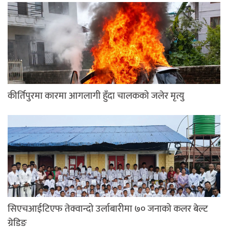
कीर्तिपुरमा कारमा आगलागी हुँदा चालकको जलेर मृत्यु
सिएचआईटिएफ तेक्वान्दो उर्लाबारीमा ७० जनाको कलर बेल्ट
ग्रेडिङ