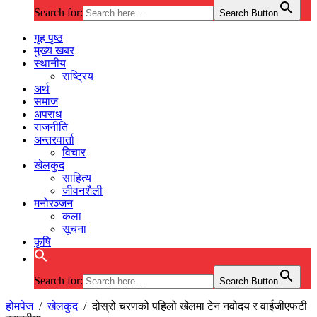
Search for:
Search Button
गृह पृष्ठ
मुख्य खबर
स्थानीय
राष्ट्रिय
अर्थ
समाज
अपराध
राजनीति
अन्तरवार्ता
विचार
खेलकुद
साहित्य
जीवनशैली
मनोरञ्जन
कला
सूचना
कृषि
Search for:
Search Button
होमपेज
/
खेलकुद
/
दोस्रो चरणको पहिलो खेलमा टेन नवोदय र वाईजीएफटी