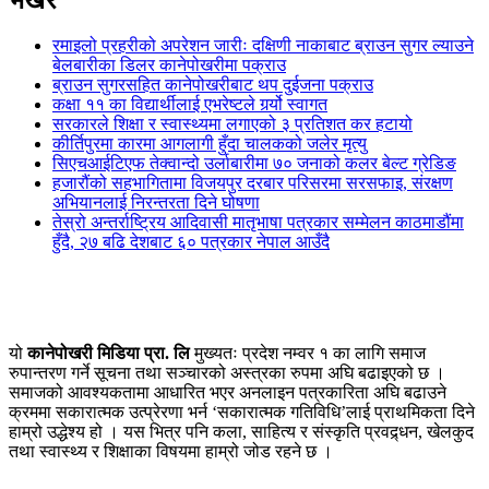
रमाइलो प्रहरीको अपरेशन जारीः दक्षिणी नाकाबाट ब्राउन सुगर ल्याउने
बेलबारीका डिलर कानेपोखरीमा पक्राउ
ब्राउन सुगरसहित कानेपोखरीबाट थप दुईजना पक्राउ
कक्षा ११ का विद्यार्थीलाई एभरेष्टले गर्र्यो स्वागत
सरकारले शिक्षा र स्वास्थ्यमा लगाएको ३ प्रतिशत कर हटायो
कीर्तिपुरमा कारमा आगलागी हुँदा चालकको जलेर मृत्यु
सिएचआईटिएफ तेक्वान्दो उर्लाबारीमा ७० जनाको कलर बेल्ट ग्रेडिङ
हजारौंको सहभागितामा विजयपुर दरबार परिसरमा सरसफाइ, संरक्षण
अभियानलाई निरन्तरता दिने घोषणा
तेस्रो अन्तर्राष्ट्रिय आदिवासी मातृभाषा पत्रकार सम्मेलन काठमाडौंमा
हुँदै, २७ बढि देशबाट ६० पत्रकार नेपाल आउँदै
यो
कानेपोखरी मिडिया प्रा. लि
मुख्यतः प्रदेश नम्वर १ का लागि समाज
रुपान्तरण गर्ने सूचना तथा सञ्चारको अस्त्रका रुपमा अघि बढाइएको छ ।
समाजको आवश्यकतामा आधारित भएर अनलाइन पत्रकारिता अघि बढाउने
क्रममा सकारात्मक उत्प्रेरणा भर्न ‘सकारात्मक गतिविधि’लाई प्राथमिकता दिने
हाम्रो उद्धेश्य हो । यस भित्र पनि कला, साहित्य र संस्कृति प्रवद्र्धन, खेलकुद
तथा स्वास्थ्य र शिक्षाका विषयमा हाम्रो जोड रहने छ ।