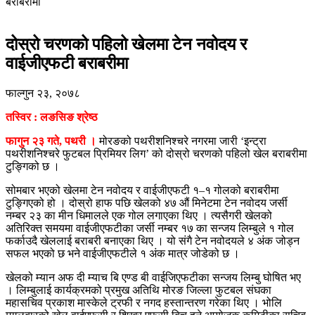
बराबरीमा
दोस्रो चरणको पहिलो खेलमा टेन नवोदय र
वाईजीएफटी बराबरीमा
फाल्गुन २३, २०७८
तस्विर : लङसिङ श्रेष्ठ
फागुन २३ गते, पथरी ।
मोरङको पथरीशनिश्चरे नगरमा जारी ‘इन्ट्रा
पथरीशनिश्चरे फुटबल प्रिमियर लिग’ को दोस्रो चरणको पहिलो खेल बराबरीमा
टुङ्गिको छ ।
सोमबार भएको खेलमा टेन नवोदय र वाईजीएफटी १–१ गोलको बराबरीमा
टुङ्गिएको हो । दोस्रो हाफ पछि खेलको ४७ औं मिनेटमा टेन नवोदय जर्सी
नम्बर २३ का मीन धिमालले एक गोल लगाएका थिए । त्यसैगरी खेलको
अतिरिक्त समयमा वाईजीएफटीका जर्सी नम्बर १७ का सन्जय लिम्बुले १ गोल
फर्काउदै खेललाई बराबरी बनाएका थिए । यो संगै टेन नवोदयले ४ अंक जोड्न
सफल भएको छ भने वाईजीएफटीले १ अंक मात्र जोडेको छ ।
खेलको म्यान अफ दी म्याच बि एण्ड बी वाईजिएफटीका सन्जय लिम्बु घोषित भए
। लिम्बुलाई कार्यक्रमको प्रमुख अतिथि मोरङ जिल्ला फुटबल संघका
महासचिव प्रकाश मास्केले ट्रफी र नगद हस्तान्तरण गरेका थिए । भोलि