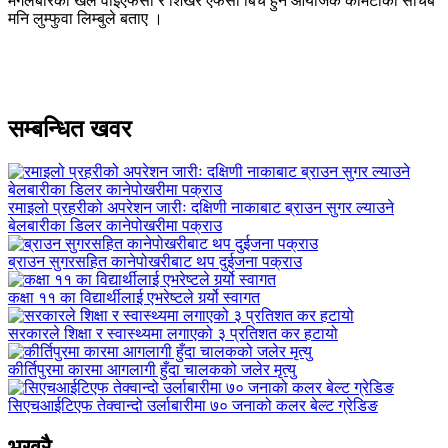
मगलबारको खेल वाईएफसी र शिखर एफसी बिच हुने आयोजक कमिटीका सचिब
मनि लुम्फुवा लिम्बुले बताए ।
सम्बन्धित खवर
रमाइलो प्रहरीको अपरेशन जारीः दक्षिणी नाकाबाट ब्राउन सुगर ल्याउने
बेलबारीका डिलर कानेपोखरीमा पक्राउ
ब्राउन सुगरसहित कानेपोखरीबाट थप दुईजना पक्राउ
कक्षा ११ का विद्यार्थीलाई एभरेष्टले गर्र्यो स्वागत
सरकारले शिक्षा र स्वास्थ्यमा लगाएको ३ प्रतिशत कर हटायो
कीर्तिपुरमा कारमा आगलागी हुँदा चालकको जलेर मृत्यु
सिएचआईटिएफ तेक्वान्दो उर्लाबारीमा ७० जनाको कलर बेल्ट ग्रेडिङ
भखरै