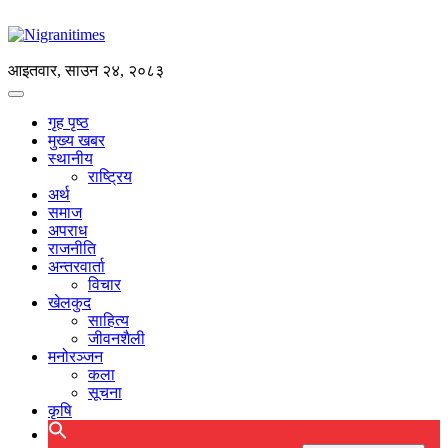
आइतवार, साउन २४, २०८३
गृह पृष्ठ
मुख्य खबर
स्थानीय
राष्ट्रिय
अर्थ
समाज
अपराध
राजनीति
अन्तरवार्ता
विचार
खेलकुद
साहित्य
जीवनशैली
मनोरञ्जन
कला
सूचना
कृषि