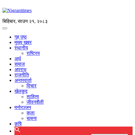
बिहिबार, साउन २१, २०८३
गृह पृष्ठ
मुख्य खबर
स्थानीय
राष्ट्रिय
अर्थ
समाज
अपराध
राजनीति
अन्तरवार्ता
विचार
खेलकुद
साहित्य
जीवनशैली
मनोरञ्जन
कला
सूचना
कृषि