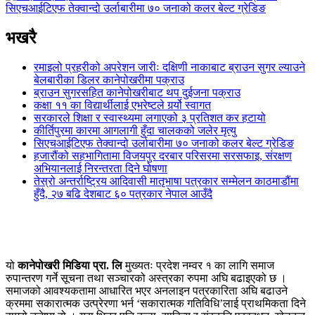
सिएचआईटिएफ तेक्वान्दो उर्लाबारीमा ७० जनाको कलर बेल्ट ग्रेडिङ
भखरै
रमाइलो प्रहरीको अपरेशन जारीः दक्षिणी नाकाबाट ब्राउन सुगर ल्याउने
बेलबारीका डिलर कानेपोखरीमा पक्राउ
ब्राउन सुगरसहित कानेपोखरीबाट थप दुईजना पक्राउ
कक्षा ११ का विद्यार्थीलाई एभरेष्टले गर्र्यो स्वागत
सरकारले शिक्षा र स्वास्थ्यमा लगाएको ३ प्रतिशत कर हटायो
कीर्तिपुरमा कारमा आगलागी हुँदा चालकको जलेर मृत्यु
सिएचआईटिएफ तेक्वान्दो उर्लाबारीमा ७० जनाको कलर बेल्ट ग्रेडिङ
हजारौंको सहभागितामा विजयपुर दरबार परिसरमा सरसफाइ, संरक्षण
अभियानलाई निरन्तरता दिने घोषणा
तेस्रो अन्तर्राष्ट्रिय आदिवासी मातृभाषा पत्रकार सम्मेलन काठमाडौंमा
हुँदै, २७ बढि देशबाट ६० पत्रकार नेपाल आउँदै
यो
कानेपोखरी मिडिया प्रा. लि
मुख्यतः प्रदेश नम्वर १ का लागि समाज
रुपान्तरण गर्ने सूचना तथा सञ्चारको अस्त्रका रुपमा अघि बढाइएको छ ।
समाजको आवश्यकतामा आधारित भएर अनलाइन पत्रकारिता अघि बढाउने
क्रममा सकारात्मक उत्प्रेरणा भर्न ‘सकारात्मक गतिविधि’लाई प्राथमिकता दिने