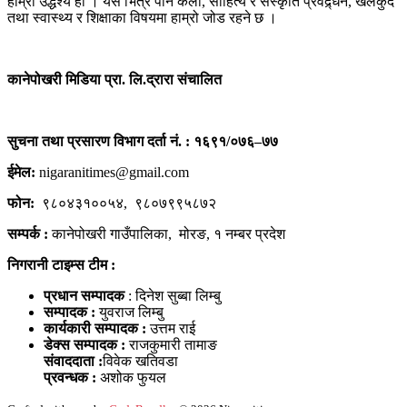
हाम्रो उद्धेश्य हो । यस भित्र पनि कला, साहित्य र संस्कृति प्रवद्र्धन, खेलकुद
तथा स्वास्थ्य र शिक्षाका विषयमा हाम्रो जोड रहने छ ।
कानेपोखरी मिडिया प्रा. लि.द्रारा संचालित
सुचना तथा प्रसारण विभाग दर्ता नं. : १६९१/०७६–७७
ईमेल:
nigaranitimes@gmail.com
फोन:
९८०४३१००५४, ९८०७९९५८७२
सम्पर्क :
कानेपोखरी गाउँपालिका, मोरङ, १ नम्बर प्रदेश
निगरानी टाइम्स टीम :
प्रधान सम्पादक
: दिनेश सुब्बा लिम्बु
सम्पादक :
युवराज लिम्बु
कार्यकारी सम्पादक :
उत्तम राई
डेक्स सम्पादक :
राजकुमारी तामाङ
संवाददाता :
विवेक खतिवडा
प्रवन्धक :
अशोक फुयल