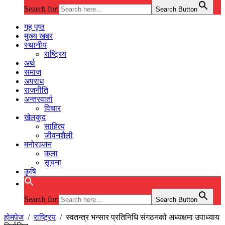
Search for:
Search Button
गृह पृष्ठ
मुख्य खबर
स्थानीय
राष्ट्रिय
अर्थ
समाज
अपराध
राजनीति
अन्तरवार्ता
विचार
खेलकुद
साहित्य
जीवनशैली
मनोरञ्जन
कला
सूचना
कृषि
Search for:
Search Button
होमपेज
/
राष्ट्रिय
/
स्वतन्त्र भन्सार प्रतिनिधि संगठनको अध्यक्षमा उपाध्याय