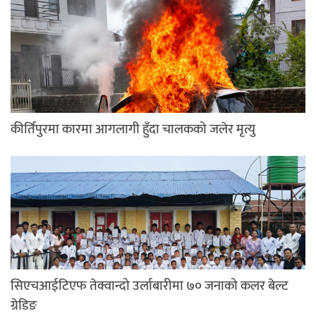
कीर्तिपुरमा कारमा आगलागी हुँदा चालकको जलेर मृत्यु
सिएचआईटिएफ तेक्वान्दो उर्लाबारीमा ७० जनाको कलर बेल्ट
ग्रेडिङ