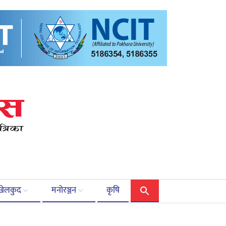
खेलकुद
मनोरञ्जन
कृषि