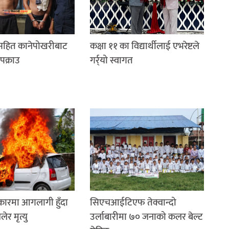
रसहित कानेपोखरीबाट
कक्षा ११ का विद्यार्थीलाई एभरेष्टले
पक्राउ
गर्र्यो स्वागत
 कारमा आगलागी हुँदा
सिएचआईटिएफ तेक्वान्दो
र मृत्यु
उर्लाबारीमा ७० जनाको कलर बेल्ट