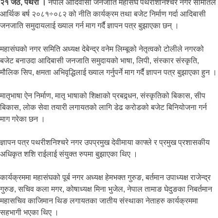
२१ जेठ, पथरी ।
नेपाल आदिवासी जनजाति महासंघ पथरीशनिश्चरे नगर समितिले
आर्थिक बर्ष २०८१÷०८२ को नीति कार्यक्रम तथा बजेट निर्माण गर्दा आदिबासी
जनजाति समुदायलाई ख्याल गर्न माग गर्दै ज्ञापन पत्र बुझाएका छन् ।
महासंघको नगर समिति अध्यक्ष देबेन्द्र वनेम लिम्बूको नेतृत्वको टोलीले नगरको
बजेट बनाउदा आदिबासी जनजाति समुदायको भाषा, लिपी, संस्कार संस्कृति,
मौलिक सिप, क्षमता अभिवृद्धिलाई ख्याल गर्नुपर्ने माग गर्दै ज्ञापन पत्र बुझाएका हुन ।
मातृभाषा ऐन निर्माण, मातृ भाषाको शिक्षाको प्रबद्र्धन, संस्कृतिको बिकास, सीप
बिकास, लोक सेवा तयारी लगायतको लागि डेढ करोडको बजेट बिनियोजना गर्न
माग गरेका छन ।
ज्ञापन पत्र पथरीशनिश्चरे नगर उपप्रमुख देवीमाया काफ्ले र प्रमुख प्रशासकीय
अधिकृत शशि राईलाई संयुक्त रुपमा बुझाएका थिए ।
कार्यक्रममा महासंघको पूर्ब नगर अध्यक्ष हेमभक्त गुरुङ, बर्तमान उपाध्यक्ष राजेन्द्र
गुरुङ, सचिव कला मगर, कोषाध्यक्ष मिना भुजेल, नेपाल तामाङ घेदुङका निबर्तमान
महासचिव काजिमान थिङ लगायतका जातीय संस्थाका नेताहरु कार्यक्रममा
सहभागी भएका थिए ।