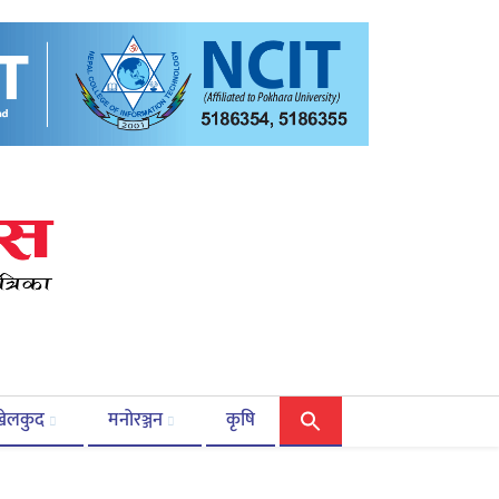
खेलकुद
मनोरञ्जन
कृषि