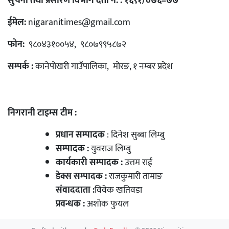
सुचना तथा प्रसारण विभाग दर्ता नं. : १६९१/०७६–७७
ईमेल:
nigaranitimes@gmail.com
फोन:
९८०४३१००५४, ९८०७९९५८७२
सम्पर्क :
कानेपोखरी गाउँपालिका, मोरङ, १ नम्बर प्रदेश
निगरानी टाइम्स टीम :
प्रधान सम्पादक
: दिनेश सुब्बा लिम्बु
सम्पादक :
युवराज लिम्बु
कार्यकारी सम्पादक :
उत्तम राई
डेक्स सम्पादक :
राजकुमारी तामाङ
संवाददाता :
विवेक खतिवडा
प्रवन्धक :
अशोक फुयल