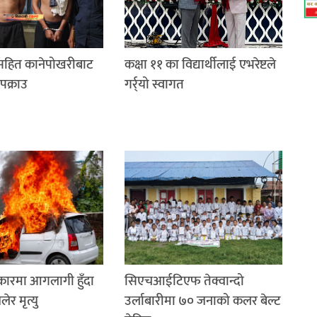
रसहित कानेपोखरीबाट
कक्षा ११ का विद्यार्थीलाई एभरेष्टले
पक्राउ
गर्र्यो स्वागत
 कारमा आगलागी हुँदा
सिएचआईटिएफ तेक्वान्दो
र मृत्यु
उर्लाबारीमा ७० जनाको कलर बेल्ट