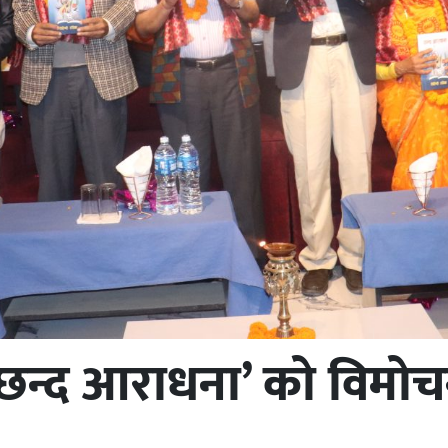
छन्द आराधना’ को विमो