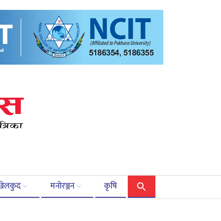
खेलकुद
मनोरञ्जन
कृषि