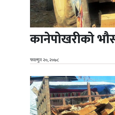
कानेपोखरीको भौस
फाल्गुन २०, २०७८