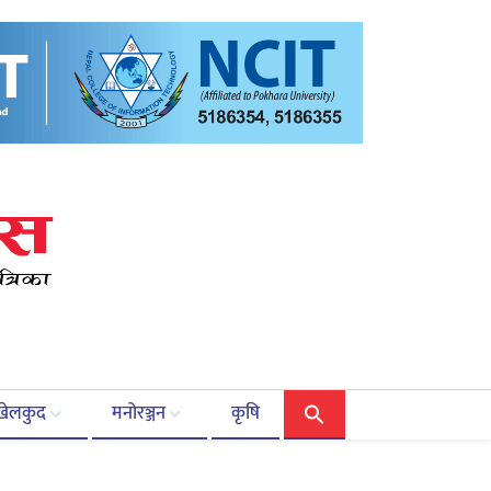
खेलकुद
मनोरञ्जन
कृषि