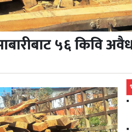
ाबारीबाट ५६ किवि अवै