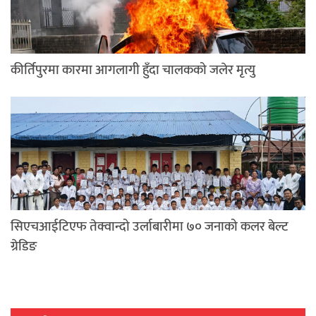
कीर्तिपुरमा कारमा आगलागी हुँदा चालकको जलेर मृत्यु
सिएचआईटिएफ तेक्वान्दो उर्लाबारीमा ७० जनाको कलर बेल्ट
ग्रेडिङ