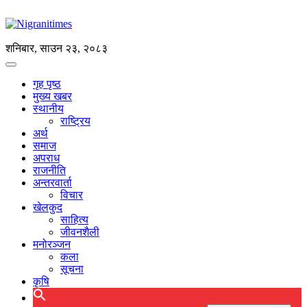
शनिबार, साउन २३, २०८३
गृह पृष्ठ
मुख्य खबर
स्थानीय
राष्ट्रिय
अर्थ
समाज
अपराध
राजनीति
अन्तरवार्ता
विचार
खेलकुद
साहित्य
जीवनशैली
मनोरञ्जन
कला
सूचना
कृषि