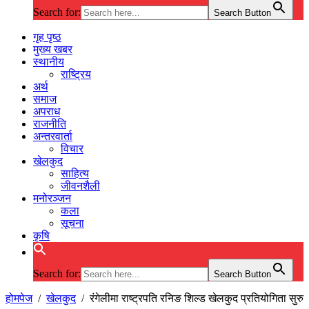
Search for:
Search Button
गृह पृष्ठ
मुख्य खबर
स्थानीय
राष्ट्रिय
अर्थ
समाज
अपराध
राजनीति
अन्तरवार्ता
विचार
खेलकुद
साहित्य
जीवनशैली
मनोरञ्जन
कला
सूचना
कृषि
Search for:
Search Button
होमपेज
/
खेलकुद
/
रंगेलीमा राष्ट्रपति रनिङ शिल्ड खेलकुद प्रतियोगिता सुरु