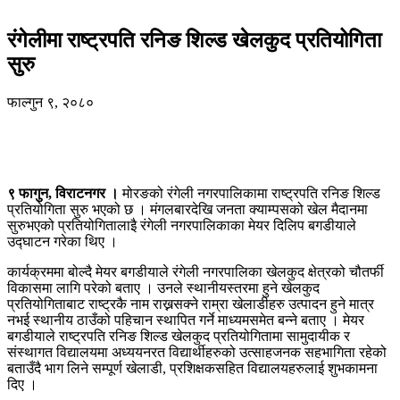
रंगेलीमा राष्ट्रपति रनिङ शिल्ड खेलकुद प्रतियोगिता
सुरु
फाल्गुन ९, २०८०
९ फागुन, विराटनगर ।
मोरङको रंगेली नगरपालिकामा राष्ट्रपति रनिङ शिल्ड
प्रतियोगिता सुरु भएको छ । मंगलबारदेखि जनता क्याम्पसको खेल मैदानमा
सुरुभएको प्रतियोगितालाइै रंगेली नगरपालिकाका मेयर दिलिप बगडीयाले
उद्घाटन गरेका थिए ।
कार्यक्रममा बोल्दै मेयर बगडीयाले रंगेली नगरपालिका खेलकुद क्षेत्रको चौतर्फी
विकासमा लागि परेको बताए । उनले स्थानीयस्तरमा हुने खेलकुद
प्रतियोगिताबाट राष्ट्रकै नाम राख्नसक्ने राम्रा खेलाडीहरु उत्पादन हुने मात्र
नभई स्थानीय ठाउँको पहिचान स्थापित गर्ने माध्यमसमेत बन्ने बताए । मेयर
बगडीयाले राष्ट्रपति रनिङ शिल्ड खेलकुद प्रतियोगितामा सामुदायीक र
संस्थागत विद्यालयमा अध्ययनरत विद्यार्थीहरुको उत्साहजनक सहभागिता रहेको
बताउँदै भाग लिने सम्पूर्ण खेलाडी, प्रशिक्षकसहित विद्यालयहरुलाई शुभकामना
दिए ।