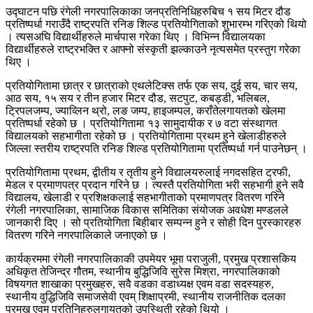
उद्घाटन पछि रंगेली नगरपालिकाका जनप्रतिनिधिहरुबिच १ सय मिटर दौड
प्रतिष्पर्धा गराउँदै राष्ट्रपति रनिङ शिल्ड प्रतियोगिताको शुभारम्भ गरिएको थियो
। त्यसअघि विद्यार्थीहरुले मार्चपास गरेका थिए । विभिन्न विद्यालयका
विद्यार्थीहरुले राष्ट्रभक्ति र आफ्नो संस्कृती झल्काउने नृत्यसमेत प्रस्तुग गरेका
थिए ।
प्रतियोगितामा छात्र र छात्राको एथलेटिक्स तर्फ एक सय, दुई सय, चार सय,
आठ सय, १५ सय र तीन हजार मिटर दौड, सटपुट, कबड्डी, भलिबल,
ट्रिपलजम्प, ज्याव्लिन थ्रो, लङ जम्प, हाइजम्पल, कराँतेलगायतको खेलमा
प्रतिष्पर्धा रहेको छ । प्रतियोगितामा १३ सामुदायीक र ७ वटा संस्थागत
विद्यालयको सहभागीता रहेको छ । प्रतियोगितामा प्रथम हुने खेलाडीहरुले
जिल्ला स्तरीय राष्ट्रपति रनिङ शिल्ड प्रतियोगितामा प्रतिष्पर्धा गर्न पाउनेछन् ।
प्रतियोगितामा प्रथम, द्वीतीय र तृतीय हुने विद्यालयरुलाई नगदसहित ट्रफी,
मेडल र प्रमाणपत्र प्रदान गरिने छ । त्यस्तै प्रतियोगिता भरी सहभागी हुने सवै
विद्यालय, खेलाडी र प्रशिक्षकलाई सहभागीताको प्रमाणपत्र वितरण गरिने
रंगेली नगरपालिका, सामाजिक विकास समितिका संयोजक अवधेश मण्डलले
जानकारी दिए । सो प्रतियोगिता बिहीबार सम्पन्न हुने र सोही दिन पुरस्कारहरु
वितरण गरिने नगरपालिकाले जनाएको छ ।
कार्यक्रममा रंगेली नगरपालिकाकी उपमेयर भूमा पराजुली, प्रमुख प्रशासकिय
अधिकृत तेजिन्द्र गौतम, स्थानीय बुद्धिजिवि सुरेस मिश्रा, नगरपालिकाको
विषयगत शाखाका प्रमुखहरु, सवै वडका वडाध्यक्ष एवम वडा सदस्यहरु,
स्थानीय वुद्धिजिवि समाजसेवी एवम् शिक्षाप्रमी, स्थानीय राजनीतिक दलका
प्रमुख एवम् प्रतिनिहरुलगायतको उपस्थिती रहेको थियो ।