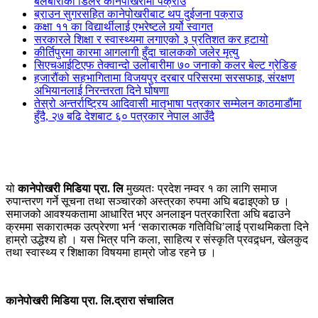
बेलबारीका डिलर कानेपोखरीमा पक्राउ
ब्राउन सुगरसहित कानेपोखरीबाट थप दुईजना पक्राउ
कक्षा ११ का विद्यार्थीलाई एभरेष्टले गर्र्यो स्वागत
सरकारले शिक्षा र स्वास्थ्यमा लगाएको ३ प्रतिशत कर हटायो
कीर्तिपुरमा कारमा आगलागी हुँदा चालकको जलेर मृत्यु
सिएचआईटिएफ तेक्वान्दो उर्लाबारीमा ७० जनाको कलर बेल्ट ग्रेडिङ
हजारौंको सहभागितामा विजयपुर दरबार परिसरमा सरसफाइ, संरक्षण
अभियानलाई निरन्तरता दिने घोषणा
तेस्रो अन्तर्राष्ट्रिय आदिवासी मातृभाषा पत्रकार सम्मेलन काठमाडौंमा
हुँदै, २७ बढि देशबाट ६० पत्रकार नेपाल आउँदै
यो
कानेपोखरी मिडिया प्रा. लि
मुख्यतः प्रदेश नम्वर १ का लागि समाज
रुपान्तरण गर्ने सूचना तथा सञ्चारको अस्त्रका रुपमा अघि बढाइएको छ ।
समाजको आवश्यकतामा आधारित भएर अनलाइन पत्रकारिता अघि बढाउने
क्रममा सकारात्मक उत्प्रेरणा भर्न ‘सकारात्मक गतिविधि’लाई प्राथमिकता दिने
हाम्रो उद्धेश्य हो । यस भित्र पनि कला, साहित्य र संस्कृति प्रवद्र्धन, खेलकुद
तथा स्वास्थ्य र शिक्षाका विषयमा हाम्रो जोड रहने छ ।
कानेपोखरी मिडिया प्रा. लि.द्रारा संचालित