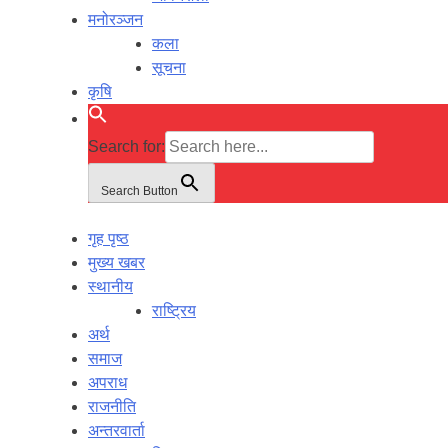
मनोरञ्जन
कला
सूचना
कृषि
Search for:
Search Button
गृह पृष्ठ
मुख्य खबर
स्थानीय
राष्ट्रिय
अर्थ
समाज
अपराध
राजनीति
अन्तरवार्ता