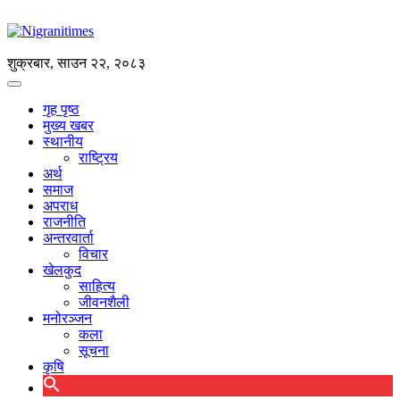
शुक्रबार, साउन २२, २०८३
गृह पृष्ठ
मुख्य खबर
स्थानीय
राष्ट्रिय
अर्थ
समाज
अपराध
राजनीति
अन्तरवार्ता
विचार
खेलकुद
साहित्य
जीवनशैली
मनोरञ्जन
कला
सूचना
कृषि