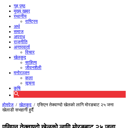
गृह पृष्ठ
मुख्य खबर
स्थानीय
राष्ट्रिय
अर्थ
समाज
अपराध
राजनीति
अन्तरवार्ता
विचार
खेलकुद
साहित्य
जीवनशैली
मनोरञ्जन
कला
सूचना
कृषि
होमपेज
/
खेलकुद
/
एसिएन तेक्वाण्दो खेलको लागि मोरङबाट २५ जना
खेलाडी सभहागी हुर्दै
एसिएन तेक्वाण्दो खेलको लागि मोरङबाट २५ जना