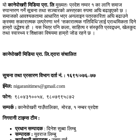
यो
कानेपोखरी मिडिया प्रा. लि
मुख्यतः प्रदेश नम्वर १ का लागि समाज
रुपान्तरण गर्ने सूचना तथा सञ्चारको अस्त्रका रुपमा अघि बढाइएको छ ।
समाजको आवश्यकतामा आधारित भएर अनलाइन पत्रकारिता अघि बढाउने
क्रममा सकारात्मक उत्प्रेरणा भर्न ‘सकारात्मक गतिविधि’लाई प्राथमिकता दिने
हाम्रो उद्धेश्य हो । यस भित्र पनि कला, साहित्य र संस्कृति प्रवद्र्धन, खेलकुद
तथा स्वास्थ्य र शिक्षाका विषयमा हाम्रो जोड रहने छ ।
कानेपोखरी मिडिया प्रा. लि.द्रारा संचालित
सुचना तथा प्रसारण विभाग दर्ता नं. : १६९१/०७६–७७
ईमेल:
nigaranitimes@gmail.com
फोन:
९८०४३१००५४, ९८०७९९५८७२
सम्पर्क :
कानेपोखरी गाउँपालिका, मोरङ, १ नम्बर प्रदेश
निगरानी टाइम्स टीम :
प्रधान सम्पादक
: दिनेश सुब्बा लिम्बु
सम्पादक :
युवराज लिम्बु
कार्यकारी सम्पादक :
उत्तम राई