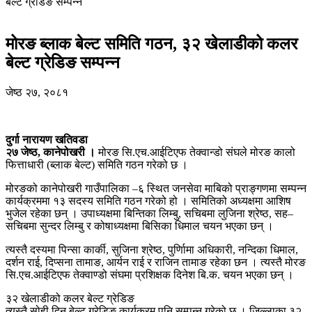
बेल्ट ग्रेडिङ सम्पन्न
मोरङ ब्लाक बेल्ट समिति गठन, ३२ खेलाडीको कलर
बेल्ट ग्रेडिङ सम्पन्न
जेष्ठ २७, २०८१
दुर्गा नारायण खतिवडा
२७ जेष्ठ, कानेपोखरी ।
मोरङ सि.एच.आईटिएफ तेक्वान्डो संघले मोरङ कालो
फित्ताधारी (ब्लाक बेल्ट) समिति गठन गरेको छ ।
मोरङको कानेपोखरी गाउँपालिका –६ स्थित जनसेवा माबिको प्राङ्गणमा सम्पन्न
कार्यक्रममा १३ सदस्य समिति गठन गरेको हो । समितिको अध्यक्षमा आशिष
भुजेल रहेका छन् । उपाध्यक्षमा बिन्तिका लिम्बु, सचिबमा लुजिना श्रेष्ठ, सह–
सचिबमा सुन्दर लिम्बु र कोषाध्यक्षमा बिसिका धिमाल चयन भएका छन् ।
त्यस्तै दस्यमा पिन्सा कार्की, सुजिना श्रेष्ठ, पुर्णिामा अधिकारी, नन्दिका धिमाल,
दर्शन राई, दिप्सना तामाङ, आर्यन राई र राजिन तामाङ रहेका छन । त्यस्तै मोरङ
सि.एच.आईटिएफ तेक्वाण्डो संघमा प्रशिक्षक दिनेश बि.क. चयन भएका छन् ।
३२ खेलाडीको कलर बेल्ट ग्रेडिङ
त्यस्तै सोही दिन बेल्ट ग्रेडिङ कार्यक्रम पनि सम्पन्न गरेको छ । जिल्लाका ३२