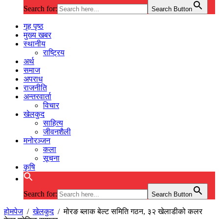
Search for:
Search Button
गृह पृष्ठ
मुख्य खबर
स्थानीय
राष्ट्रिय
अर्थ
समाज
अपराध
राजनीति
अन्तरवार्ता
विचार
खेलकुद
साहित्य
जीवनशैली
मनोरञ्जन
कला
सूचना
कृषि
Search for:
Search Button
होमपेज
/
खेलकुद
/
मोरङ ब्लाक बेल्ट समिति गठन, ३२ खेलाडीको कलर