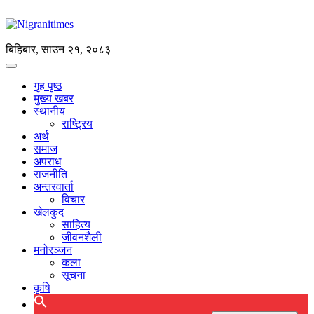
बिहिबार, साउन २१, २०८३
गृह पृष्ठ
मुख्य खबर
स्थानीय
राष्ट्रिय
अर्थ
समाज
अपराध
राजनीति
अन्तरवार्ता
विचार
खेलकुद
साहित्य
जीवनशैली
मनोरञ्जन
कला
सूचना
कृषि