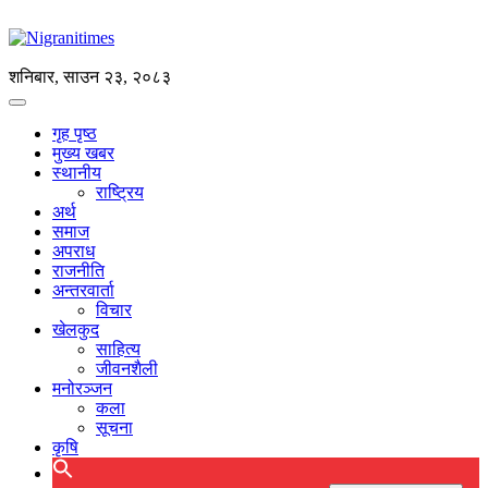
शनिबार, साउन २३, २०८३
गृह पृष्ठ
मुख्य खबर
स्थानीय
राष्ट्रिय
अर्थ
समाज
अपराध
राजनीति
अन्तरवार्ता
विचार
खेलकुद
साहित्य
जीवनशैली
मनोरञ्जन
कला
सूचना
कृषि