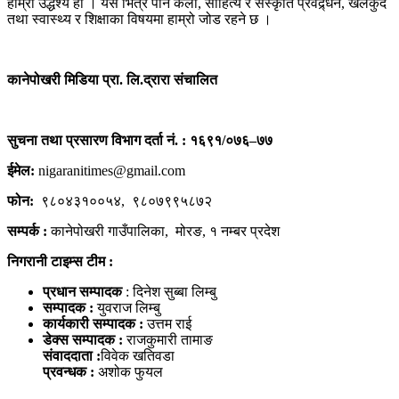
हाम्रो उद्धेश्य हो । यस भित्र पनि कला, साहित्य र संस्कृति प्रवद्र्धन, खेलकुद
तथा स्वास्थ्य र शिक्षाका विषयमा हाम्रो जोड रहने छ ।
कानेपोखरी मिडिया प्रा. लि.द्रारा संचालित
सुचना तथा प्रसारण विभाग दर्ता नं. : १६९१/०७६–७७
ईमेल:
nigaranitimes@gmail.com
फोन:
९८०४३१००५४, ९८०७९९५८७२
सम्पर्क :
कानेपोखरी गाउँपालिका, मोरङ, १ नम्बर प्रदेश
निगरानी टाइम्स टीम :
प्रधान सम्पादक
: दिनेश सुब्बा लिम्बु
सम्पादक :
युवराज लिम्बु
कार्यकारी सम्पादक :
उत्तम राई
डेक्स सम्पादक :
राजकुमारी तामाङ
संवाददाता :
विवेक खतिवडा
प्रवन्धक :
अशोक फुयल