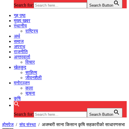
Search for:
Search Button
गृह पृष्ठ
मुख्य खबर
स्थानीय
राष्ट्रिय
अर्थ
समाज
अपराध
राजनीति
अन्तरवार्ता
विचार
खेलकुद
साहित्य
जीवनशैली
मनोरञ्जन
कला
सूचना
कृषि
Search for:
Search Button
होमपेज
/
संघ संस्था
/
अजम्बरी साना किसान कृषि सहकारीको साधारणसभा