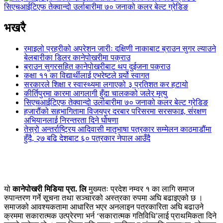
सिएचआईटिएफ तेक्वान्दो उर्लाबारीमा ७० जनाको कलर बेल्ट ग्रेडिङ
भखरै
रमाइलो प्रहरीको अपरेशन जारीः दक्षिणी नाकाबाट ब्राउन सुगर ल्याउने
बेलबारीका डिलर कानेपोखरीमा पक्राउ
ब्राउन सुगरसहित कानेपोखरीबाट थप दुईजना पक्राउ
कक्षा ११ का विद्यार्थीलाई एभरेष्टले गर्र्यो स्वागत
सरकारले शिक्षा र स्वास्थ्यमा लगाएको ३ प्रतिशत कर हटायो
कीर्तिपुरमा कारमा आगलागी हुँदा चालकको जलेर मृत्यु
सिएचआईटिएफ तेक्वान्दो उर्लाबारीमा ७० जनाको कलर बेल्ट ग्रेडिङ
हजारौंको सहभागितामा विजयपुर दरबार परिसरमा सरसफाइ, संरक्षण
अभियानलाई निरन्तरता दिने घोषणा
तेस्रो अन्तर्राष्ट्रिय आदिवासी मातृभाषा पत्रकार सम्मेलन काठमाडौंमा
हुँदै, २७ बढि देशबाट ६० पत्रकार नेपाल आउँदै
यो
कानेपोखरी मिडिया प्रा. लि
मुख्यतः प्रदेश नम्वर १ का लागि समाज
रुपान्तरण गर्ने सूचना तथा सञ्चारको अस्त्रका रुपमा अघि बढाइएको छ ।
समाजको आवश्यकतामा आधारित भएर अनलाइन पत्रकारिता अघि बढाउने
क्रममा सकारात्मक उत्प्रेरणा भर्न ‘सकारात्मक गतिविधि’लाई प्राथमिकता दिने