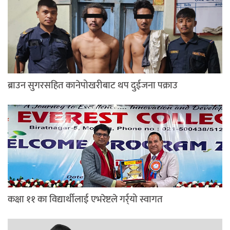
ब्राउन सुगरसहित कानेपोखरीबाट थप दुईजना पक्राउ
कक्षा ११ का विद्यार्थीलाई एभरेष्टले गर्र्यो स्वागत