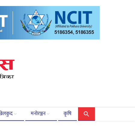
खेलकुद
मनोरञ्जन
कृषि