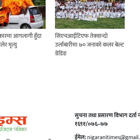
 कारमा आगलागी हुँदा
सिएचआईटिएफ तेक्वान्दो
र मृत्यु
उर्लाबारीमा ७० जनाको कलर बेल्ट
ग्रेडिङ
सुचना तथा प्रसारण विभाग दर्ता नं
१६९१/०७६–७७
ईमेल:
nigaranitimes@gmail