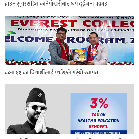
ब्राउन सुगरसहित कानेपोखरीबाट थप दुईजना पक्राउ
कक्षा ११ का विद्यार्थीलाई एभरेष्टले गर्र्यो स्वागत