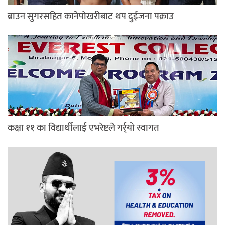
ब्राउन सुगरसहित कानेपोखरीबाट थप दुईजना पक्राउ
कक्षा ११ का विद्यार्थीलाई एभरेष्टले गर्र्यो स्वागत