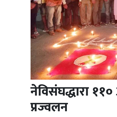
नेविसंघद्धारा ११
प्रज्वलन