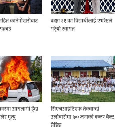
रसहित कानेपोखरीबाट
कक्षा ११ का विद्यार्थीलाई एभरेष्टले
पक्राउ
गर्र्यो स्वागत
 कारमा आगलागी हुँदा
सिएचआईटिएफ तेक्वान्दो
र मृत्यु
उर्लाबारीमा ७० जनाको कलर बेल्ट
ग्रेडिङ