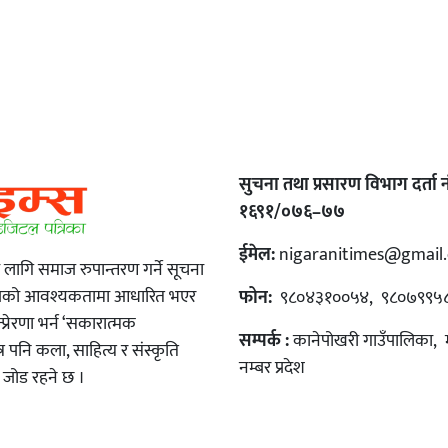
सुचना तथा प्रसारण विभाग दर्ता नं
१६९१/०७६–७७
ईमेल:
nigaranitimes@gmail
ा लागि समाज रुपान्तरण गर्ने सूचना
माजको आवश्यकतामा आधारित भएर
फोन:
९८०४३१००५४, ९८०७९९५
रेरणा भर्न ‘सकारात्मक
सम्पर्क :
कानेपोखरी गाउँपालिका, 
्र पनि कला, साहित्य र संस्कृति
नम्बर प्रदेश
रो जोड रहने छ ।