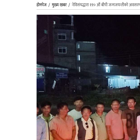
होमपेज
/
मुख्य खबर
/
नेविसंघद्धारा ११० औं बीपी जन्मजयन्तीको अवसरम