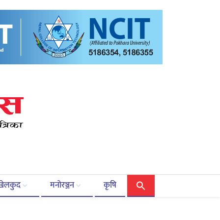
खेलकुद
मनोरञ्जन
कृषि